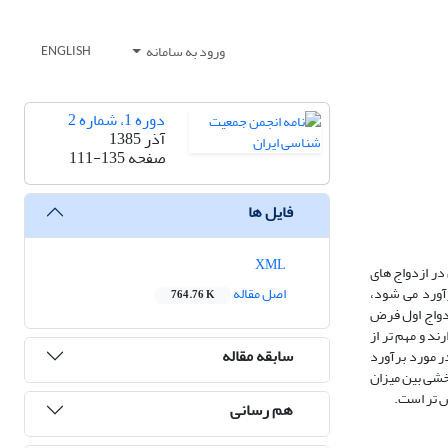
ورود به سامانه
ENGLISH
دوره 1، شماره 2
آذر 1385
صفحه
111-135
فایل ها
XML
در ازدواج های
 سال های تجرد (SMAM) که با روش غیرمستقیم برآورد می شود،
اصل مقاله
764.76 K
زدواج اول فرض
ند و مهم تر از
سابقه مقاله
ر مورد برآورد
خشی بین میزان
ش تر است.
هم رسانی