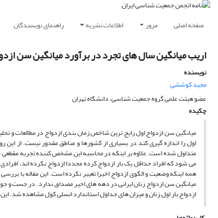
صفحه اصلی
مرور
اطلاعات نشریه
راهنمای نویسندگان
اریب میانگین سال های تجرد در برآورد میانگین سن ازدواج 
نویسنده
مجید کوششی
عضو هیئت علمی گروه جمعیت شناسی، دانشگاه تهران
چکیده
میانگین سن ازدواج اول رایج ترین شاخص زمان بندی ازدواج در مطالعات و تحلی
متداول شده است. علاوه بر اینکه در محاسبه این مشخص کننده تجربه مقطعی - 
می شود که افراد حداقل یک بار ازدواج کرده مجددا ازدواج نکرده اند، افرادی ک
همه اینکه وضعیت و الگوی ازدواج اخیرا تغییر نکرده است. این مقاله با برر
میانگین سن ازدواج زنان ایرانی در دهه های اخیر مصداق ندارد. در جست و جوی
ازدواج بار اول زنان و میزان های جداول استاندارد انسلی کول مشاهده شد. ا
کلیدواژه‌ها