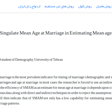
روش هاینل
روش کول
روش های غیر مستقیم
ازدواج زنان ایران
Singulate Mean Age at Marriage in Estimating Mean age 
 student of Demography, University of Tehran
arriage is the most prevalent indicator for timing of marriage i demographic and soc
riages and age at marriage, in most cases, the researcher is forced to use an ind
 the efficiency of SMAM as an estimate for mean age at marriage, is depends upon c
nsus data, along with direct and indirect techniques in order to reject the assumpti
l then indicate that of SMAM not only has a low capability for estimating mean a
riage patterns.