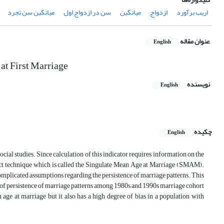
اریب برآورد
ازدواج
میانگین
سن در ازدواج اول
میانگین سن تجرد
عنوان مقاله
English
at First Marriage
نویسنده
English
چکیده
English
ial studies. Since calculation of this indicator requires information on the
irect technique which is called the Singulate Mean Age at Marriage (SMAM).
omplicated assumptions regarding the persistence of marriage patterns. This
on of persistence of marriage patterns among 1980s and 1990s marriage cohort
ge at marriage but it also has a high degree of bias in a population with