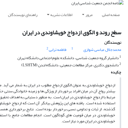
صفحه اصلی
مرور
اطلاعات نشریه
راهنمای نویسندگان
سطح روند و الگوی ازدواج خویشاوندی در ایران
نویسندگان
2
1
محمدجلال عباسی شوازی
فاطمه ترابی
1
دانشیار گروه جمعیت شناسی، دانشکده علوم اجتماعی دانشگاه تهران
2
دانشجوی دکتری، مرکز مطالعات جمعیتی، دانشگاه لندن (LSHTM)
چکیده
ازدواج خویشاوندی به عنوان الگوی ازدواج مطلوب در ایران به شمار می آید. مط
بیشتر رواج آن در میان افراد برخوردار از ویژگی ها و زمینه خانوادگی سنتی 
استفاده شده است. یافته های این پژوهش بیانگر آن است که ازدواج خویشاو
گذشته، از ثبات و تداومی نسبی برخوردار بوده است. نتایج برخورداری همسرا
خویشاوندی در میان قومیت های گوناگون است. انجام مطالعات جامع با استفا
خویشاوندی در ایران مورد نیاز است.