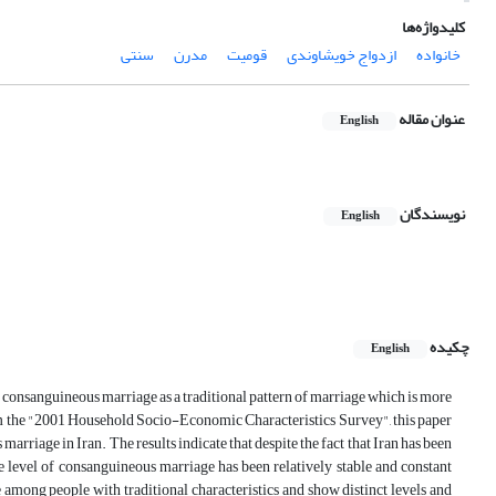
کلیدواژه‌ها
خانواده
ازدواج خویشاوندی
قومیت
مدرن
سنتی
عنوان مقاله
English
نویسندگان
English
چکیده
English
 consanguineous marriage as a traditional pattern of marriage which is more
om the "2001 Household Socio-Economic Characteristics Survey", this paper
marriage in Iran. The results indicate that despite the fact that Iran has been
he level of consanguineous marriage has been relatively stable and constant
among people with traditional characteristics and show distinct levels and