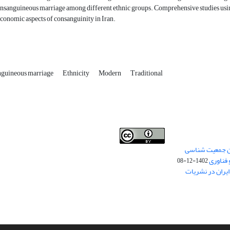
onsanguineous marriage among different ethnic groups. Comprehensive studies using
economic aspects of consanguinity in Iran.
nguineous marriage
Ethnicity
Modern
Traditional
من جمعیت شناسی
Creative Commons
This work is licensed under a
 فناوری
Attribution 4.0 International License
1402-12-08
.
یران در نشریات