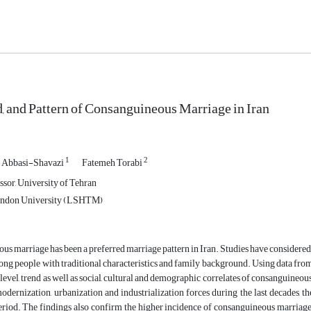
d, and Pattern of Consanguineous Marriage in Iran
1
2
 Abbasi-Shavazi
Fatemeh Torabi
ssor, University of Tehran
ondon University (LSHTM)
s marriage has been a preferred marriage pattern in Iran. Studies have considered
ong people with traditional characteristics and family background. Using data fr
level, trend as well as social, cultural and demographic correlates of consanguineous 
odernization, urbanization and industrialization forces during the last decades, t
eriod. The findings also confirm the higher incidence of consanguineous marriage 