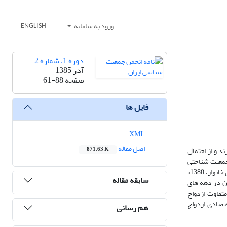
ورود به سامانه
ENGLISH
دوره 1، شماره 2
آذر 1385
صفحه
61-88
فایل ها
XML
اصل مقاله
د و از احتمال
871.63 K
 جمعیت شناختی
مرتبط با ازدواج خویشاوندی در ایران است. به منظور دستیابی به اهداف تحقیق، علاوه بر مطالعه اسنادی،‌ از داده های «طرح آمارگیری از خصوصیات اجتماعی - اقتصادی خانوار، 1380»
سابقه مقاله
ن در دهه های
متفاوت ازدواج
قتصادی ازدواج
هم رسانی