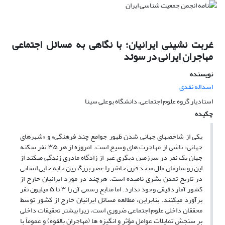
غربت نشینی ایرانیان؛ با نگاهی به مسائل اجتماعی
مهاجران ایرانی در سوئد
نویسنده
اسداله نقدی
استادیار گروه علوم اجتماعی، دانشگاه بوعلی سینا
چکیده
یکی از شاخصهای جهانی شدن ظهور جوامع چند فرهنگی» و «شهرهای
جهانی» ناشی از مهاجرت های وسیع است. امروزه از هر ۳۵ نفر سکنه
جهان یک نفر در سرزمین دیگری غیر از زادگاه مادری زندگی میکند از
این رو سازمان ملل متحد قرن حاضر را عصر بزرگترین جابه جایی انسانی
در تاریخ تمدن بشری نامیده است. هرچند در مورد ایرانیان خارج از
کشور آمار دقیقی وجود ندارد. اما منابع رسمی آن را ۳ تا ۵ میلیون نفر
برآورد میکنند. بنابراین، مطالعه مسائل ایرانیان خارج از کشور توسط
محققان داخلی علوم اجتماعی ضروری است، زیرا بیشتر تحقیقات داخلی
بر سنجش تمایلات عوامل مؤثر و انگیزه ها (مهاجران بالقوه) و عموماً با