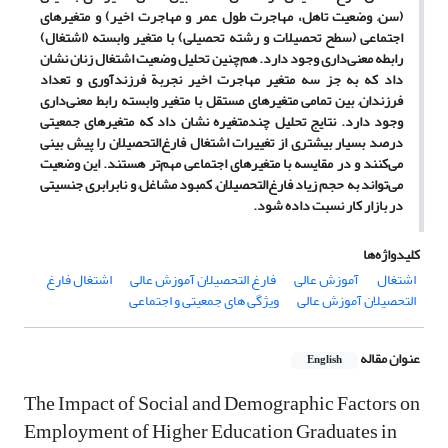
(سن, وضعیت تاهل، مهاجرت طول عمر و مهاجرت اخیر) و متغیرهای
اجتماعی (سطح تحصیلات و رشته تحصیلی) با متغیر وابسته (اشتغال)
رابطه معنی‌داری وجود دارد. هم‌چنین تحلیل وضعیت اشتغال زنان نشان
داد که به جز سه متغیر مهاجرت اخیر نجربة فرزندآوری و تعداد
فرزندان, بین تمامی متغیرهای مستقل با متغیر وابسته رابط معنی‌داری
وجود دارد. نتایج تحلیل چندمتغیره نشان داد که متغیرهای جمعیتی
درصد بسیار بیشتری از تغییرات اشتغال فارغ‌التحصیلان را پیش بینی
می‌کنند و در مقایسه با متغیرهای اجتماعی مهم‌تر هستند. این وضعیت
می‌تواند به حجم زیاد فارغ‌التحصیلان, کمبود مشاغل, و نابرابری جنسیتی
در بازار کار نسبت داده شود.
کلیدواژه‌ها
اشتغال
آموزش عالی
فارغ التحصیلان آموزش عالی
اشتغال فارغ
التحصیلان آموزش عالی
ویژگی های جمعیتی و اجتماعی
عنوان مقاله
English
The Impact of Social and Demographic Factors on
Employment of Higher Education Graduates in