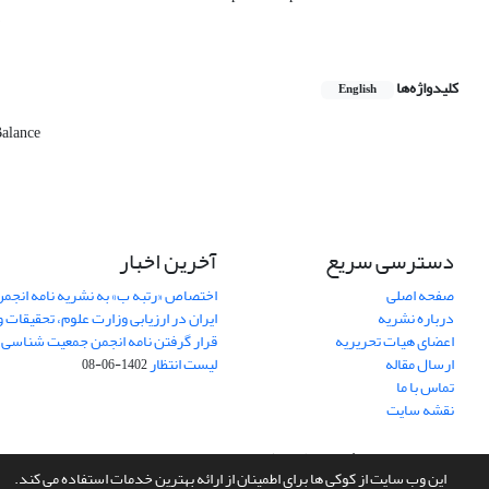
.
کلیدواژه‌ها
English
Balance
دسترسی سریع
آخرین اخبار
صفحه اصلی
اختصاص «رتبه ب» به نشریه نامه انج
درباره نشریه
ایران در ارزیابی وزارت علوم، تحقیقات و
اعضای هیات تحریریه
قرار گرفتن نامه انجمن جمعیت شناسی ا
ارسال مقاله
لیست انتظار
1402-06-08
تماس با ما
نقشه سایت
سامانه مدیریت نشریات علمی.
طراحی و پیاده سازی از
سیناوب
این وب سایت از کوکی ها برای اطمینان از ارائه بهترین خدمات استفاده می کند.