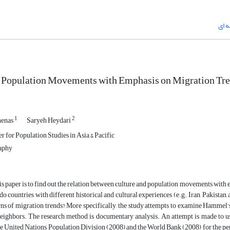
 ای
 Population Movements with Emphasis on Migration Trend
1
2
henas
Saryeh Heydari
er for Population Studies in Asia & Pacific
aphy
is paper is to find out the relation between culture and population movements with 
: do countries with different historical and cultural experiences (e.g., Iran, Pakist
rns of migration trends? More specifically, the study attempts to examine Hammel'
neighbors. The research method is documentary analysis. An attempt is made to use
he United Nations Population Division (2008) and the World Bank (2008) for the