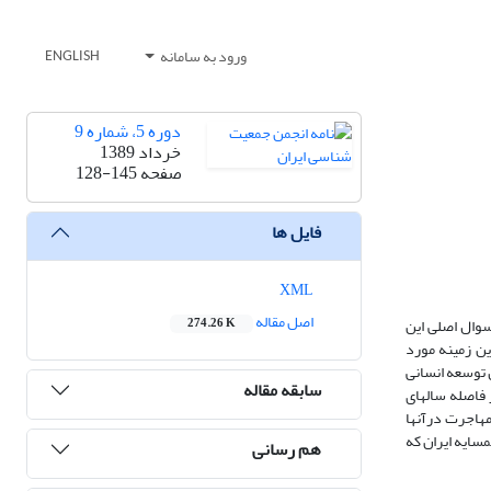
ورود به سامانه
ENGLISH
دوره 5، شماره 9
خرداد 1389
صفحه
128-145
فایل ها
XML
اصل مقاله
سوال اصلی این
274.26 K
ین زمینه مورد
توسعه انسانی
سابقه مقاله
ری شده بخش جمعیت سازمان ملل متحد در سال 2008 و بانک جهانی در فاصله سالهای
 مهاجرت درآنها
سایه ایران که
هم رسانی