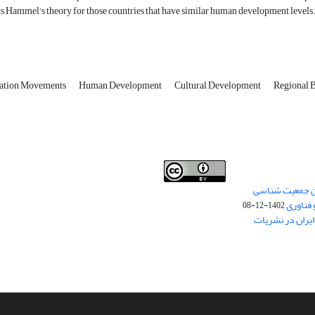
s Hammel's theory for those countries that have similar human development levels
ation Movements
Human Development
Cultural Development
Regional 
من جمعیت شناسی
Creative Commons
This work is licensed under a
 فناوری
Attribution 4.0 International License
1402-12-08
.
یران در نشریات