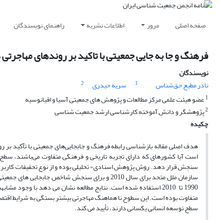
صفحه اصلی
مرور
اطلاعات نشریه
راهنمای نویسندگان
فرهنگ و جا به جایی جمعیتی با تاکید بر روندهای مهاجرتی
نویسندگان
2
1
نادر مطیع حق‌شناس
سریه حیدری
1
عضو هیئت علمی مرکز مطالعات و پژوهش های جمعیتی آسیا و اقیانوسیه
2
پژوهشگر و دانش آموخته کارشناسی ارشد جمعیت شناسی
چکیده
هدف اصلی مقاله بازشناسی رابطه فرهنگ و جابجایی‌های جمعیتی با تآکید بر 
است آیا کشورهای که دارای تجربه تاریخی و فرهنگی متفاوت می‌باشند، سطح 
سنجش قرار دهد. روش پژوهش اسنادی- تحلیلی بوده و از نوع تحقیقات کاربر
1990 تا 2010 استفاده شده است. نتایج مطالعه نشان می دهد با وج
متفاوت بوده است. این سطوح نا هماهنگ مهاجرتی بیشتر بستگی به شرایط اقتصا
سطح توسعه انسانی یکسانی دارند، تأیید می کند.