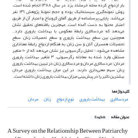
بار ازدواج کرده محله خرمشاد یزد در سال ۱۳۸۸ انجام شده است.
روش نمونه‌گیری سیستماتیک بوده و حجم نمونة پژوهش ۱۳۱ نفر
می‌باشد. پایایی پرسشنامه از طریق آلفای کرونباخ و اعتبار آن از طریق
اعتبار محتوا به دست آمده است. مهم‌ترین یافته‌های تحقیق نشان
می‌دهد که مردسالاری رابطة معکوس با بهداشت باروری دارد..
هم‌چنین بین سطح بهداشت باروری و سطح تحصیلات زنان, سطح
تحصیلات همسران آنان و سن زنان به هنگام ازدواج رابطة معناداری
مشاهده می‌شود.: تحلیل رگرسیونی نیز نشان می‌دهد که از ۱۰ متغیر
مستقل وارد شده به معادله رگرسیونی، ۳ متغیر بهداشت پاروری
مردان؛ مردسالاری مردان و مردسالاری زنان در تبیین بهداشت باروری
زنان سهم معنی‌داری دارند. در این میان بهداشت باروری مردان
بیشترین تاثیر را در پیش‌بینی میزان بهداشت باروری زنان داشته است.
کلیدواژه‌ها
مردسالاری
بهداشت باروری
نوع ازدواج
زنان
مردان
عنوان مقاله
English
A Survey on the Relationship Between Patriarchy