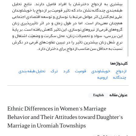
بیشتری به ازدواج دخترشان با افراد فامیل دارند. نتایج تحلیل
طبقه‌بندی چندگانه نشان داد که تاثیر قومیت بر ازدواج با خویشاوندان
علی‌رغم کنترل اثر عوامل مرتبط با نوسازی و توسعه اقتصادی اجتماعی
هم‌چنان معنی‌دار است. اما در طول زمان و در اثر تاثیرپذیری زنان
گروه‌های قرمی از نیروهای نوسازی، این تاثیر کاهش یافته است. بر پایة
این بررسی» سواد و تحصیلات زنان» محل سکرنت و وضعیّت اشتغال و
نرع شغل زنان بیشترین تاثیر را در تبیین تفاوت‌های قرمی در نگرش
نسبت به حداقل سن مناسب ازدواج برای دختران دارد.
کلیدواژه‌ها
ازدواج
خویشاوندی
قومیت
کرد
ترک
تحلیل طبقه بندی
چندگانه
ارومیه
عنوان مقاله
English
Ethnic Differences in Women's Marriage
Behavior and Their Attitudes toward Daughter's
Marriage in Uromiah Townships