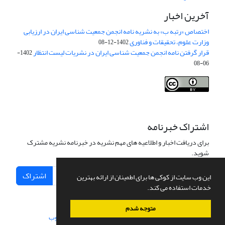
آخرین اخبار
اختصاص «رتبه ب» به نشریه نامه انجمن جمعیت شناسی ایران در ارزیابی
وزارت علوم، تحقیقات و فناوری
1402-12-08
قرار گرفتن نامه انجمن جمعیت شناسی ایران در نشریات لیست انتظار
1402-
06-08
Creative Commons Attribution 4.0
This work is licensed under a
International License
.
اشتراک خبرنامه
برای دریافت اخبار و اطلاعیه های مهم نشریه در خبرنامه نشریه مشترک
شوید.
اشتراک
این وب سایت از کوکی ها برای اطمینان از ارائه بهترین
خدمات استفاده می کند.
متوجه شدم
سامانه مدیریت نشریات علمی.
طراحی و پیاده سازی از
سیناوب