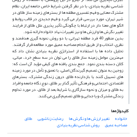
شناسی نظریه بنیادی، با در نظر گرفتن شرایط خاص جامعه ایران، نظام
مشترک معنایی و فهم تفسیری مطلقه ها از بسترهای زمینه ساز طلاق در
شهر تهران، مورد بررسی قرار می گیرد و فهم جدیدی در قالب روابط و
الگو های معنا دار در ارتباط با چگونگی تأثیر پذیری علل طلاق از فرایند
تغییر نگرش ها و ارزش ها و نیز تغییرات نهاد خانواده ارائه شود.
بدین منظور 40 فرد مطلقه تهرانی، با دو روش نمونه گیری هدفمند و
نظری، انتخاب و از طریق انجام مصاحبه عمیق مورد مطالعه قرار گرفتند.
تحلیل داده ها با استفاده از استراتژی نظریه بنیادی نشان داد که
مهمترین عوامل زمینه ساز طلاق را می توان در سه سطح خرد، میانی،
کلان دسته بندی نمود. جمع بندی یافته های کیفی مؤید آن است که؛
زوجین به عنوان تصمیم گیرندگان اصلی، با تعمق و تأمل در مورد زمینه
های تسهیل کنند یا بازدارنده طلاق درون زندگی مشترک، بسترهای
اقتصادی، اجتماعی و فرهنگی تأثیر گذار بر طلاق، نوع نگاه جامعه و افراد
به طلاق و میزان و نحوه سازگاری با شرایط بعد از طلاق، در مورد تداوم
زندگی مشترک و یا جدایی و طلاق تصمیم گیری می کنند.
کلیدواژه‌ها
خانواده
تغییر ارزش ها و نگرش ها
رضایت زناشویی
طلاق
مصاحبه عمیق
روش شناسی نظریه بنیادی