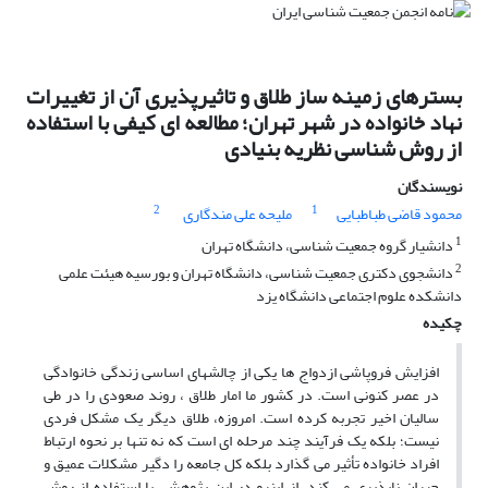
بسترهای زمینه ساز طلاق و تاثیرپذیری آن از تغییرات
نهاد خانواده در شهر تهران؛ مطالعه ای کیفی با استفاده
از روش شناسی نظریه بنیادی
نویسندگان
2
1
محمود قاضی طباطبایی
ملیحه علی مندگاری
1
دانشیار گروه جمعیت شناسی، دانشگاه تهران
2
دانشجوی دکتری جمعیت شناسی، دانشگاه تهران و بورسیه هیئت علمی
دانشکده علوم اجتماعی دانشگاه یزد
چکیده
افزایش فروپاشی ازدواج ها یکی از چالشهای اساسی زندگی خانوادگی
در عصر کنونی است. در کشور ما امار طلاق ، روند صعودی را در طی
سالیان اخیر تجربه کرده است. امروزه، طلاق دیگر یک مشکل فردی
نیست؛ بلکه یک فرآیند چند مرحله ای است که نه تنها بر نحوه ارتباط
افراد خانواده تأثیر می گذارد بلکه کل جامعه را دگیر مشکلات عمیق و
جبران ناپذیری می کند. از اینرو در این پژوهش، با استفاده از روش