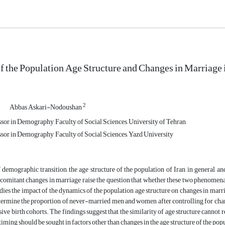
 the Population Age Structure and Changes in Marriage i
1
2
Abbas Askari-Nodoushan
ssor in Demography, Faculty of Social Sciences, University of Tehran
ssor in Demography, Faculty of Social Sciences, Yazd University
f demographic transition, the age structure of the population of Iran, in general, a
omitant changes in marriage raise the question that whether these two phenomena a
udies the impact of the dynamics of the population age structure on changes in marri
termine the proportion of never-married men and women after controlling for chang
sive birth cohorts. The findings suggest that the similarity of age structure cannot
timing should be sought in factors other than changes in the age structure of the pop