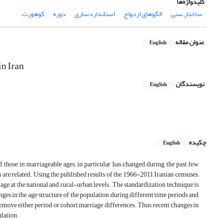
کلیدواژه‌ها
ساختار سنی
الگوهای ازدواج
استانداردسازی
دوره
کوهورت
عنوان مقاله
English
n Iran
نویسندگان
English
چکیده
English
nd those in marriageable ages, in particular, has changed during the past few
re related. Using the published results of the 1966-2011 Iranian censuses,
age at the national and rural-urban levels. The standardization technique is
es in the age structure of the population during different time periods and
 remove either period or cohort marriage differences. Thus, recent changes in
ulation.