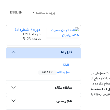
ورود به سامانه
ENGLISH
دوره 7، شماره 13
خرداد 1391
صفحه
5-23
فایل ها
XML
اصل مقاله
رات همزمان در
266.91 K
ده از نتایج منتشر شده سرشماری سالهای 1345 تا 1390 ، تأثیرپذیری تغییرات ازدواج از
و اج نکرده در
سابقه مقاله
 و روستایی با
رتی ازدواج را
هم رسانی