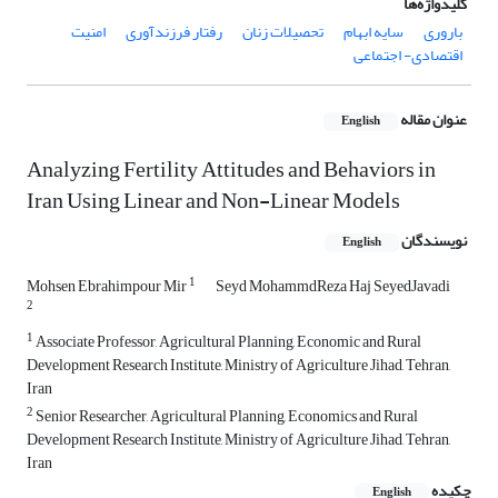
کلیدواژه‌ها
باروری
سایه ابهام
تحصیلات زنان
رفتار فرزندآوری
امنیت
اقتصادی- اجتماعی
عنوان مقاله
English
Analyzing Fertility Attitudes and Behaviors in
Iran Using Linear and Non-Linear Models
نویسندگان
English
1
Mohsen Ebrahimpour Mir
Seyd MohammdReza Haj SeyedJavadi
2
1
Associate Professor, Agricultural Planning, Economic and Rural
Development Research Institute, Ministry of Agriculture Jihad, Tehran,
Iran
2
Senior Researcher, Agricultural Planning, Economics and Rural
Development Research Institute, Ministry of Agriculture Jihad, Tehran,
Iran
چکیده
English