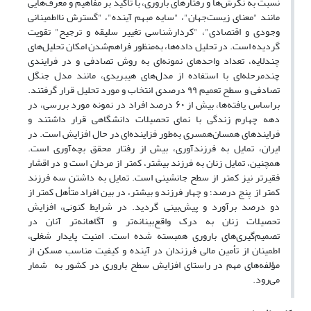
نسبت به نگرش‌ها و رفتارهای باروری، با تأکید بر مفاهیم و معرف‌هایی
مانند "معنای زیست‌جهان"، "سایه مبهم آینده"، "گسترش نااطمینانی
وجودی و اقتصادی"، "کردارشناسی تغییر سلیقه و ترجیح" تقویت
گردیده است. در تحلیل داده‌ها، به‌منظور فراهم‌شدن امکان تحلیل‌های
چندلایه، تعداد واحدهای نمونه‌ای به روش تصادفی و در فرایندی
چندمرحله‌ای با استفاده از مدل‌های هیبریدی، مانند مدل جنگل
تصادفی و سطح تعمیم ۹۹ درصدی انتخاب و مورد تحلیل قرار گرفتند.
براساس یافته‌ها، بیش از ۶۰ درصد افراد در نمونه مورد بررسی، در
دهه چهارم زندگی با نمای تحصیلات دانشگاهی قرار داشتند و
فرایند‌های همسان‌همسری به‌طور فزاینده‌ای در حال افزایش است. در
ایران، تمایل به فرزندآوری، بیش از رفتار محقق بچه‌آوری است.
همچنین، تمایل زنان به فرزند بیشتر، کمتر از مردان است و در اقشار
فقیرتر نیز کمتر از سطح جانشینی است. تمایل به داشتن سه فرزند
کمتر از پنج درصد؛ و چهار فرزند و بیشتر، در بین افراد متأهل کمتر از
دو درصد برآورد و پیش‌بینی گردید. در شرایط کنونی، افزایش
تحصیلات زنان به درک واقع‌بینانه‌تر و آگاهانه‌تر آنان در
تصمیم‌گیری‌های باروری همبسته شده است. امنیت پایدار شغلی،
اطمینان از تأمین مالی فرزندان در آینده و کیفیت مناسب مسکن از
مؤلفه‌های مهم در راستای افزایش سطح باروری در کشور به شمار
می‌رود.