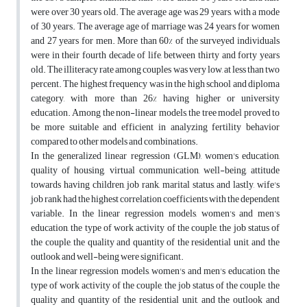
were over 30 years old. The average age was 29 years, with a mode
of 30 years. The average age of marriage was 24 years for women
and 27 years for men. More than 60% of the surveyed individuals
were in their fourth decade of life, between thirty and forty years
old. The illiteracy rate among couples was very low, at less than two
percent. The highest frequency was in the high school and diploma
category, with more than 26% having higher or university
education. Among the non-linear models, the tree model proved to
be more suitable and efficient in analyzing fertility behavior
compared to other models and combinations.
In the generalized linear regression (GLM), women's education,
quality of housing, virtual communication, well-being, attitude
towards having children, job rank, marital status, and lastly, wife's
job rank had the highest correlation coefficients with the dependent
variable. In the linear regression models, women's and men's
education, the type of work activity of the couple, the job status of
the couple, the quality and quantity of the residential unit, and the
outlook and well-being were significant.
In the linear regression models, women's and men's education, the
type of work activity of the couple, the job status of the couple, the
quality and quantity of the residential unit, and the outlook and