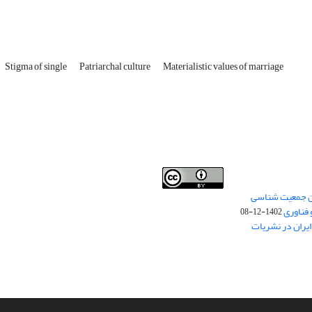
Stigma of single
Patriarchal culture
Materialistic values of marriage
من جمعیت شناسی
Creative Commons
This work is licensed under a
 فناوری
Attribution 4.0 International License
1402-12-08
.
یران در نشریات