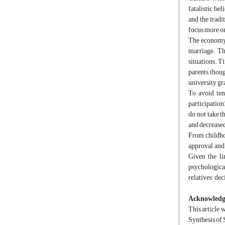
fatalistic be
and the tradi
focus more on
The economy, 
marriage. Th
situations. T
parents, thou
university gr
To avoid ten
participation
do not take t
and decreased
From childhoo
approval and 
Given the li
psychological
relatives' de
Acknowled
This article 
Synthesis of