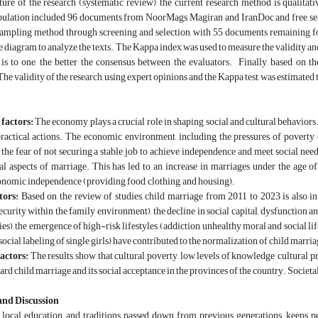
ture of the research (systematic review), the current research method is qualita
population included 96 documents from NoorMags, Magiran and IranDoc and free 
sampling method through screening and selection, with 55 documents remaining fo
e diagram to analyze the texts. The Kappa index was used to measure the validity and 
is to one, the better the consensus between the evaluators. Finally, based on t
he validity of the research, using expert opinions and the Kappa test, was estimated 
 factors:
The economy plays a crucial role in shaping social and cultural behaviors
practical actions. The economic environment, including the pressures of poverty
nd the fear of not securing a stable job to achieve independence and meet social nee
ial aspects of marriage. This has led to an increase in marriages under the age
nomic independence (providing food, clothing, and housing).
ctors:
Based on the review of studies, child marriage from 2011 to 2023 is also in
ecurity within the family environment), the decline in social capital, dysfunction an
es), the emergence of high-risk lifestyles (addiction, unhealthy moral and social life
social labeling of single girls) have contributed to the normalization of child marria
factors:
The results show that cultural poverty, low levels of knowledge, cultural p
rd child marriage and its social acceptance in the provinces of the country. Societal
and Discussion
h local education and traditions passed down from previous generations, keeps p