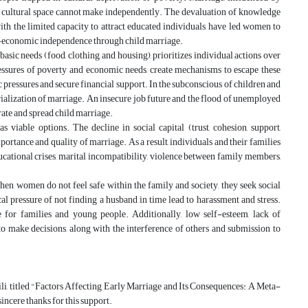
this cultural space cannot make independently. The devaluation of knowledge
with the limited capacity to attract educated individuals, have led women to
ial-economic independence through child marriage.
sic needs (food, clothing, and housing), prioritizes individual actions over
ssures of poverty and economic needs, create mechanisms to escape these
 pressures and secure financial support. In the subconscious of children and
erialization of marriage. An insecure job future and the flood of unemployed
rate and spread child marriage.
viable options. The decline in social capital (trust, cohesion, support,
mportance and quality of marriage. As a result, individuals and their families
educational crises, marital incompatibility, violence between family members,
hen women do not feel safe within the family and society, they seek social
l pressure of not finding a husband in time lead to harassment and stress.
for families and young people. Additionally, low self-esteem, lack of
y to make decisions, along with the interference of others and submission to
li, titled "Factors Affecting Early Marriage and Its Consequences: A Meta-
ncere thanks for this support.