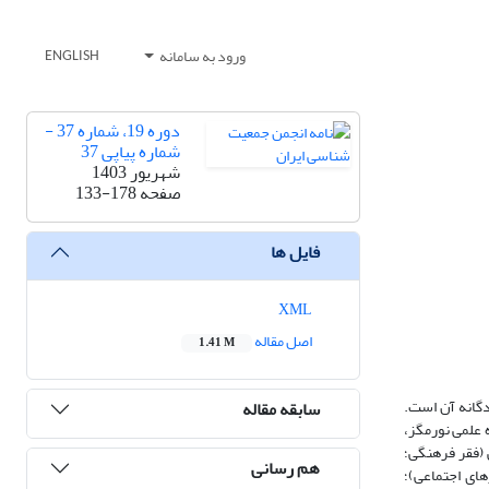
ورود به سامانه
ENGLISH
دوره 19، شماره 37 -
شماره پیاپی 37
شهریور 1403
صفحه
133-178
فایل ها
XML
اصل مقاله
1.41 M
ندگانه آن است.
سابقه مقاله
96 اسناد علمی (استخراج‌شده از پایگاه علمی نورمگز،
فرهنگی (فقر فرهنگی؛
هم رسانی
های اجتماعی)؛