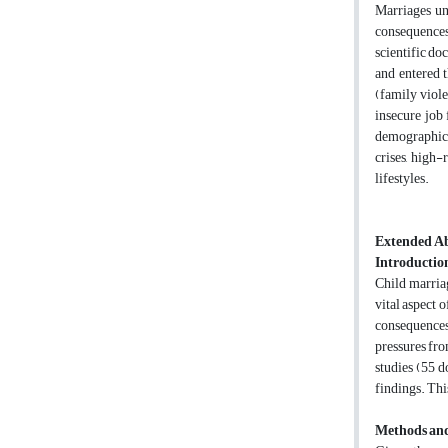
Marriages un
consequences.
scientific do
and entered t
(family violen
insecure job 
demographic 
crises, high-
lifestyles.
Extended Ab
Introductio
Child marriag
vital aspect 
consequences.
pressures fro
studies (55 d
findings. Thi
Methods an