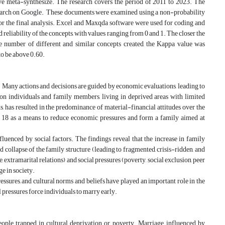
tive meta-synthesize. The research covers the period of 2011 to 2023. The
search on Google. These documents were examined using a non-probability
r the final analysis. Excel and Maxqda software were used for coding and
reliability of the concepts, with values ranging from 0 and 1. The closer the
he number of different and similar concepts created, the Kappa value was
to be above 0.60.
. Many actions and decisions are guided by economic evaluations, leading to
 on individuals and family members, living in deprived areas with limited
ds, has resulted in the predominance of material-financial attitudes over the
 of 18 as a means to reduce economic pressures and form a family aimed at
fluenced by social factors. The findings reveal that the increase in family
d collapse of the family structure (leading to fragmented, crisis-ridden, and
, extramarital relations) and social pressures (poverty, social exclusion, peer
ge in society.
ressures, and cultural norms and beliefs have played an important role in the
 pressures force individuals to marry early.
eople trapped in cultural deprivation or poverty. Marriage, influenced by