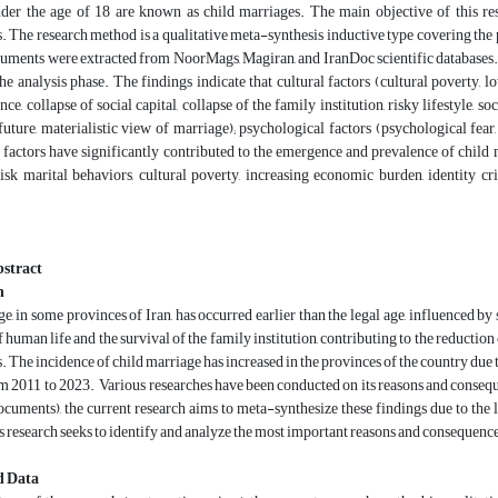
der the age of 18 are known as child marriages. The main objective of this rese
 The research method is a qualitative meta-synthesis inductive type covering the
cuments were extracted from NoorMags, Magiran, and IranDoc scientific databases. 
he analysis phase. The findings indicate that cultural factors (cultural poverty, lo
ce, collapse of social capital, collapse of the family institution, risky lifestyle, s
future, materialistic view of marriage); psychological factors (psychological fear
factors have significantly contributed to the emergence and prevalence of child 
risk marital behaviors, cultural poverty, increasing economic burden, identity cri
stract
n
e, in some provinces of Iran, has occurred earlier than the legal age, influenced by
of human life and the survival of the family institution, contributing to the reducti
 The incidence of child marriage has increased in the provinces of the country due t
m 2011 to 2023. Various researches have been conducted on its reasons and consequen
ocuments), the current research aims to meta-synthesize these findings due to the 
s research seeks to identify and analyze the most important reasons and consequences
d Data