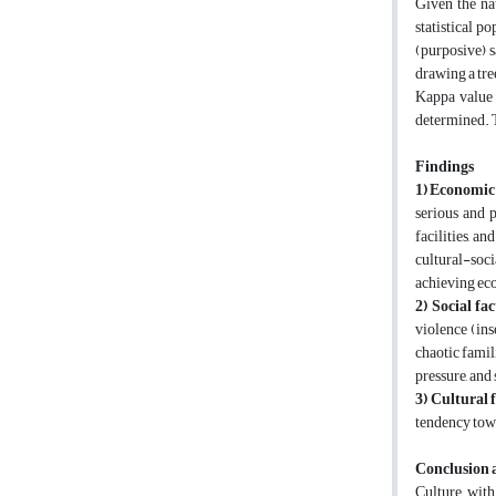
Given the na
statistical 
(purposive) 
drawing a tre
Kappa value 
determined. T
Findings
1) Economic
serious and 
facilities, a
cultural-soc
achieving eco
2) Social fa
violence (ins
chaotic famili
pressure, and 
3) Cultural 
tendency towa
Conclusion 
Culture, wit