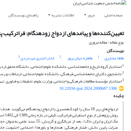
صفحه اصلی
مرور
اطلاعات نشریه
راهنمای نویسندگان
تعیین‌کننده‌ها و پیامدهای ازدواج زودهنگام: فراترکیب 
نوع مقاله : مقاله مروری
نویسندگان
3
2
1
طاها عشایری
طاهره جهان پرور
اباذر اشتری مهرجردی
1
استادیار گروه تاریخ و جامعه‌شناسی، دانشکده علوم اجتماعی، دانشگاه محقق اردبیل
2
دانشجوی دکترای جامعه‌شناسی فرهنگی، دانشکده علوم اجتماعی، ارتباطات و رسانه،
3
استادیار مؤسسه مطالعات فرهنگی و اجتماعی، وزارت علوم، تحقیقات و فناوری، تهرا
10.22034/jpai.2024.2008687.1306
چکیده
ازدواج‌های زیر 18 سال را کودک‌همسری یا ازدواج زودهنگام می‌گ
مگ ایران و ایران داک)، بعد از غ
منزلت پایین دانش؛ فشار فرهنگی؛ هنجارها و باورها)؛ اجتماعی (خشونت خان