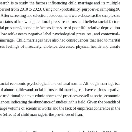
arch is to study the factors influencing child marriage and its multiple
 period from 2010 to 2023. Using non-probability (purposive) sampling, 96
After screening and selection, 55 documents were chosen as the sample size
w status of knowledge, cultural pressure, norms, and beliefs); social factors
ocial pressures); economic factors (pressure of poor life, relative deprivation,
, low self-esteem, negative label, psychological pressures); and contextual-
marriage. Child marriages have also had consequences that lead to marital
ses, feelings of insecurity, violence, decreased physical health, and unsafe
 social, economic, psychological, and cultural norms. Although marriage is a
on of abnormalities and social harms, child marriage can have various negative
o traditional contexts, ethnic norms and practices, as well as socio-economic
ces, indicating the abundance of studies in this field. Given the breadth of
large volume of scientific works and the lack of empirical coherence in the
 (effects) of child marriage in the provinces of Iran.