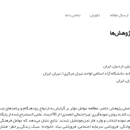
ارسال مقاله
داوران
تماس با ما
پژوهش‌ها
ی، اردبیل، ایران
 دانشگاه آزاد اسلامی (واحد تهران مرکزی)، تهران، ایران
ن، ایران
ویند. هدف اصلی پژوهش حاضر، مطالعه عوامل مؤثر بر گرایش به ازدواج زودهنگام و پیامدهای چ
روش پژوهش از نوع استقرایی فراترکیب کیفی در بازه زمانی 1389 الی 1402 است که به روش نمونه‌گیری غیراحتمالی (تعمدی) از 
ربالگری و گزینش، 55 سند علمی به‌عنوان حجم نمونه انتخاب و وارد فاز تجزیه‌وتحلیل شدند. نتایج نشان می‌دهد که عوامل 
وادگی؛ فروپاشی سرمایه اجتماعی؛ فروپاشی نهاد خانواده؛ سبک زندگی پرخطر؛ فشار