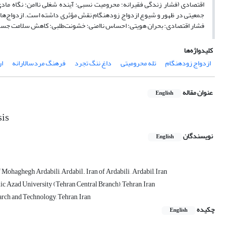
اقتصادی (فشار زندگی فقیرانه؛ محرومیت نسبی؛ آینده شغلی ناامن؛ نگاه مادی
جمعیتی در ظهور و شیوع ازدواج زودهنگام نقش مؤثری داشته است. ازدواج‌های 
فشار اقتصادی؛ بحران هویتی؛ احساس ناامنی؛ خشونت‌طلبی؛ کاهش سلامت جسم
کلیدواژه‌ها
ازدواج زودهنگام
تله محرومیتی
داغ ننگ تجرد
فرهنگ مردسالارانه
ار
عنوان مقاله
English
sis
نویسندگان
English
 Mohaghegh Ardabili, Ardabil. Iran of Ardabili , Ardabil, Iran
c Azad University (Tehran Central Branch), Tehran, Iran
search and Technology, Tehran, Iran
چکیده
English