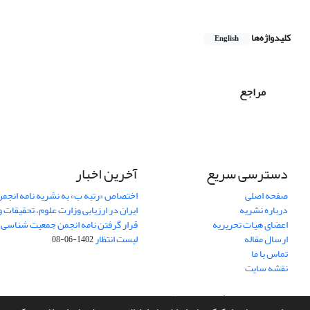
کلیدواژه‌ها
English
مراجع
دسترسی سریع
آخرین اخبار
صفحه اصلی
اختصاص «رتبه ب» به نشریه نامه انج
درباره نشریه
ایران در ارزیابی وزارت علوم، تحقیقات و
اعضای هیات تحریریه
قرار گرفتن نامه انجمن جمعیت شناسی ا
ارسال مقاله
لیست انتظار
1402-06-08
تماس با ما
نقشه سایت
سامانه مدیریت نشریات علمی.
طراحی و پیاده سازی از
سیناوب