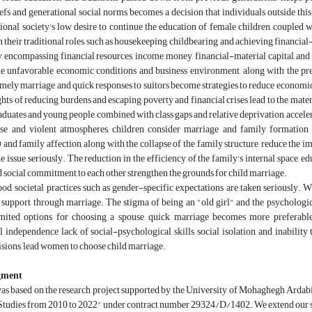
liefs and generational social norms, becomes a decision that individuals outside 
tional society's low desire to continue the education of female children, coupled 
 their traditional roles, such as housekeeping, childbearing, and achieving financ
encompassing financial resources, income, money, financial-material capital, and ba
e unfavorable economic conditions and business environment, along with the pre
imely marriage and quick responses to suitors become strategies to reduce economic
ghts of reducing burdens and escaping poverty and financial crises lead to the mat
aduates and young people, combined with class gaps and relative deprivation, accele
se and violent atmospheres, children consider marriage and family formation as 
) and family affection, along with the collapse of the family structure, reduce the i
he issue seriously. The reduction in the efficiency of the family's internal space, 
 social commitment to each other strengthen the grounds for child marriage.
d, societal practices such as gender-specific expectations are taken seriously. W
support through marriage. The stigma of being an "old girl" and the psychologica
mited options for choosing a spouse, quick marriage becomes more preferable 
 independence, lack of social-psychological skills, social isolation, and inabilit
cisions, lead women to choose child marriage.
gment
was based on the research project supported by the University of Mohaghegh Ardabi
 Studies from 2010 to 2022" under contract number 29324/D/1402. We extend our si