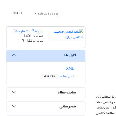
ورود به سامانه
ENGLISH
دوره 17، شماره 34
اسفند 1401
صفحه
113-144
فایل ها
XML
اصل مقاله
486.53 K
سابقه مقاله
گسترش مدرنیته و جهانی‌شدن، به تنوع منابع هویت‌ساز و بازاندیشی در هویت‌های پیشین در بین زنان منجر شده است. روش این پژوهش، پیمایش و داده‌های تحقیق، با انتخاب 385
 در تمامی ابعاد
هم رسانی
ه از بین تمامی
د مطالعه کاهش