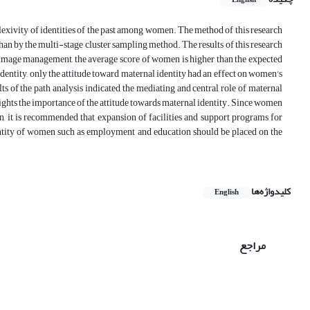
English
flexivity of identities of the past among women. The method of this research
han by the multi-stage cluster sampling method. The results of this research
dy image management, the average score of women is higher than the expected
identity, only the attitude toward maternal identity had an effect on women's
ts of the path analysis indicated the mediating and central role of maternal
ghlights the importance of the attitude towards maternal identity. Since women
en, it is recommended that expansion of facilities and support programs for
entity of women such as employment and education should be placed on the
کلیدواژه‌ها
English
مراجع