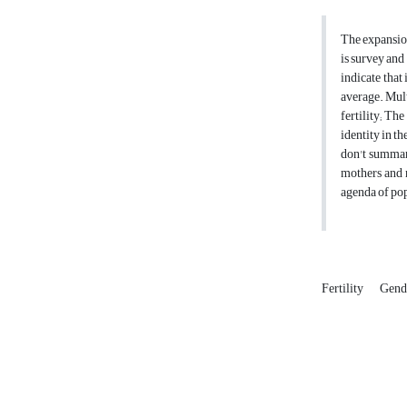
The expansion
is survey and
indicate that
average. Mult
fertility; Th
identity in t
don't summari
mothers and 
agenda of pop
Fertility
Gende