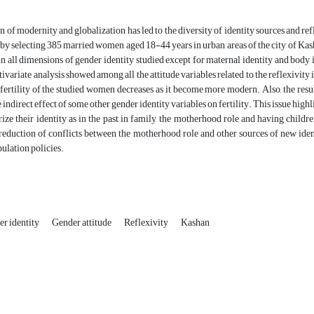
 of modernity and globalization has led to the diversity of identity sources and re
 by selecting 385 married women aged 18-44 years in urban areas of the city of Kas
 in all dimensions of gender identity studied except for maternal identity and bo
ivariate analysis showed among all the attitude variables related to the reflexivity 
e fertility of the studied women decreases as it become more modern. Also, the resul
he indirect effect of some other gender identity variables on fertility. This issue hi
ze their identity as in the past in family, the motherhood role and having childr
reduction of conflicts between the motherhood role and other sources of new id
ulation policies.
r identity
Gender attitude
Reflexivity
Kashan