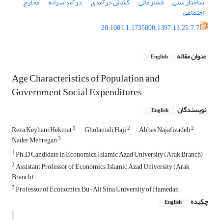
ساختار سنی
فشار مالی
کشش درآمدی
درآمد سرانه
مخارج
اجتماعی
20.1001.1.1735000.1397.13.25.7.7
عنوان مقاله
English
Age Characteristics of Population and
Government Social Expenditures
نویسندگان
English
1
2
2
Reza Keyhani Hekmat
Gholamali Haji
Abbas Najafizadeh
3
Nader Mehregan
1
Ph.D Candidate in Economics, Islamic Azad University (Arak Branch)
2
Assistant Professor of Economics, Islamic Azad University (Arak
Branch)
3
Professor of Economics, Bu-Ali Sina University of Hamedan
چکیده
English