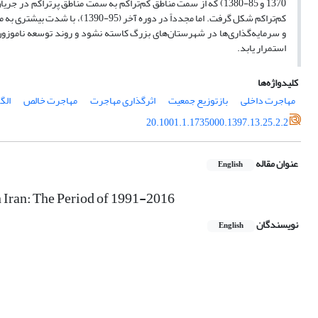
کم‌تراکم شکل گرفت. اما مجدداً د
و سرمایه‌گذاری‌ها در شهرستان‌های بزرگ کاسته نشود و روند توسعه ناموزون
استمرار یابد.
کلیدواژه‌ها
مهاجرت داخلی
بازتوزیع جمعیت
اثرگذاری مهاجرت
مهاجرت خالص
الگ
20.1001.1.1735000.1397.13.25.2.2
عنوان مقاله
English
n Iran: The Period of 1991-2016
نویسندگان
English