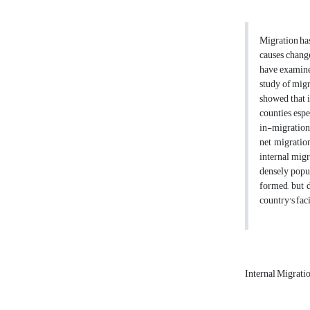
Migration has
causes change
have examined
study of migr
showed that i
counties, espe
in-migration.
net migration
internal migr
densely popul
formed, but d
country's fac
Internal Migrati