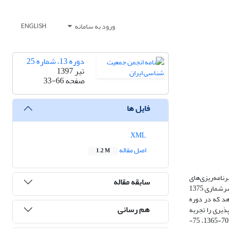
ورود به سامانه
ENGLISH
دوره 13، شماره 25
تیر 1397
صفحه
33-66
فایل ها
XML
اصل مقاله
1.2 M
نامه‌ریزی‌های
سابقه مقاله
منطقه‌ای و ملی می‌شود. به منظور اثربخشی این برنامه‌ریزی‌ها، دارا بودن دانشی عمیق در مورد جریان‌های مهاجرتی ضروری است. مطالعه حاضر، با استفاده از داده‌های سرشماری 1375
1) پرداخته است. یافته‌ها نشان می‌دهد که در دوره
هم رسانی
ذیری را تجربه
کرده‌اند. علی‌رغم تفاوت‌های شهرستانی، میزان اثربخشی مهاجرت طی دوره‌های 95-1385 کاهش یافته است. مسیر مهاجرت‌های داخلی نیز پس از سه دوره مهاجرت (70-1365، 75-