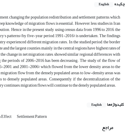
چکیده
English
pment, changing the population redistribution and settlement patterns, which
eep knowledge of migration flows is essential. However, less studies in Iran
ution. Hence, in the present study, using census data from 1996 to 2016, the
try's patterns (by five-year period, 1991-2016) is undertaken. The findings
ntry experienced different migration rates. In the studied period, the border
e and the largest counties, mainly in the central regions have highest rates of
 the change in net migration rates, showed similar regional differences with
ing the periods of 2006-2016 has been decreasing. The study of the flow of
96-2001, and 2001-2006), which flowed from the lower density areas to the
 migration flow from the densely populated areas to low-density areas was
 to densely populated areas. Consequently, if the decentralization of the
ry continues, migration flows will continue to the denely populated areas.
کلیدواژه‌ها
English
n Effect
Settlement Pattern
مراجع