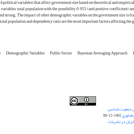
 4 political variables) that affect government size based on theoretical and empiri
ariables, total population with the possibility 0.955 (and positive coefficient) and
nd strong. The impact of other demographic variables on the government size is fra
e total population and dependency ratio are the most important factors affecting the 
e
Demographic Variables
Public Sector
Bayesian Averaging Approach
من جمعیت شناسی
Creative Commons
This work is licensed under a
 فناوری
Attribution 4.0 International License
1402-12-08
.
یران در نشریات