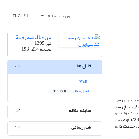
ورود به سامانه
ENGLISH
دوره 11، شماره 21
تیر 1395
صفحه
193-214
فایل ها
XML
اصل مقاله
330.75 K
له حاضر بررسی
داده‌های آماری 18 متغیر (شامل 6 متغیر جمعیتی: جمعیت کل، نرخ رشد
سابقه مقاله
تجربی بر اندازه دولت مؤثرند و
رویکرد متوسط‌گیری بیزی، استفاده شده است. نتایج نشان می‌دهد که در بین متغیرهای جمعیتی تأثیر جمعیت کل با احتمال 955/0 (و ضریب مثبت) و بار تکفل با احتمال 522/0 (و ضریب
ی، جمعیت کل و
هم رسانی