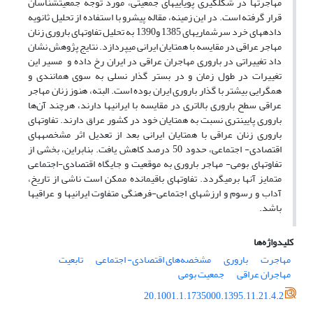
مهاجرت­ها در شکل­گیری پویایی­های جمعیتی، مورد توجه جمعیت­شناسان
قرار گرفته است. در این زمینه، مقاله پیش­رو با استفاده از تحلیل ثانویه
داده­های خرد سرشماری­های 1385 و1390 به تحلیل تفاوت­های باروری زنان
مهاجر عراقی در مقایسه با همتایان ایرانی می­پردازد. نتایج پژوهش نشان
داد تغییراتی در باروری مهاجران عراقی در ایران رخ داده و مسیر این
تغییرات در طول زمان و در بستر گذار نسلی به سوی همانندی و
همگرایی بیشتر با گذار باروری ایران بوده است. البته، هنوز زنان مهاجر
عراقی سطح باروری بالاتری در مقایسه با ایرانی­ها دارند، هرچند آن‌ها
باروری پایین­تری نسبت به همتایان خود در کشور عراق دارند. تفاوت­های
باروری زنان عراقی با همتایان ایرانی بعد از تعدیل اثر مشخصه­های
اقتصادی- اجتماعی، حدود 50 درصد کاهش یافت. بنابراین، بخشی از
تفاوت­های بومی- مهاجر باروری به موقعیت و جایگاه اقتصادی-اجتماعی
متمایز آن­ها برمی­گردد. تفاوت­های باقیمانده ممکن است ناشی از تاریخ،
آداب و رسوم و ارزش­های اجتماعی-فرهنگی متفاوت ایرانی­ها و عراقی­ها
باشد.
کلیدواژه‌ها
مهاجرت
باروری
مشخصه‌های اقتصادی- اجتماعی
تابعیت
مهاجران عراقی‌
جمعیت بومی
20.1001.1.1735000.1395.11.21.4.2