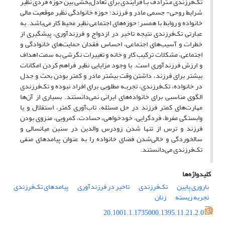
تک‌فرزندی مـترادف بـا فرایندی برای تعادل‌بخشی بین حوزه فردی نظیر
شرایط روحی- جسمی مادر و فرزند؛ حوزه خانوادگی نظیر موقعیت مالی
خانواده و روابط با همسر؛ حوزه‌های اجتماعی نظیر محیط کار می‌باشد. به
عبارتی تک‌فرزندی نتیجه تاخیر در ازدواج و فرزندآوری، پیشگیری از
خطرات و آسیب‌های اجتماعی، احساس فقدان حمایت‌های خانوادگی و
اجتماعی، مشکلات ترکیب کار و خانه و تغییرات نگرشی به سمت اهداف
و ارزش فرزندآوری است. با وجود مزایایی نظیر فراهم کردن امکانات
بیشتر برای فرزند، داشتن وقت بیشتر مادر و کمتر بودن بحث و جدل
در خانواده، تک‌فرزندی، تجربـه مطلوبی برای افراد نبوده و تک‌فرزندی
الگوی مناسبی برای خانواده‌های ایرانی نمی‌دانستند. بسیاری از آن‌ها
مهارت‌های کمتر فرزند در حل مسئله، تاب‌آوری کمتر، استقلال و یا
وابستگی مفرط، فردگرایی، خودخواهی، حسادت، کمرویی، منزوی بودن
فرزند و ترس از تنها شدن زودرس والدین در سنین میانسالی و
سالخوردگی و خالی‌شدن فضای خانواده را به عنوان پیامدهای منفی
تک‌فرزندی می‌دانستند.
کلیدواژه‌ها
باروری پایین
تک‌فرزندی
تاخیر در فرزندآوری
پیامدهای تک‌فرزندی
تجربه زیسته
زنان
20.1001.1.1735000.1395.11.21.2.0