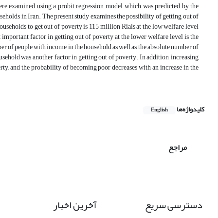
re examined using a probit regression model, which was predicted by the
olds in Iran. The present study examines the possibility of getting out of
useholds to get out of poverty is 115 million Rials at the low welfare level
important factor in getting out of poverty at the lower welfare level is the
ber of people with income in the household as well as the absolute number of
sehold was another factor in getting out of poverty. In addition, increasing
ty, and the probability of becoming poor decreases with an increase in the
کلیدواژه‌ها
English
مراجع
دسترسی سریع
آخرین اخبار