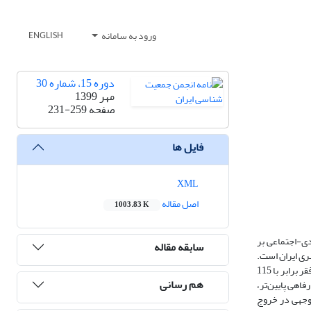
ورود به سامانه
ENGLISH
دوره 15، شماره 30
مهر 1399
صفحه
231-259
فایل ها
XML
اصل مقاله
1003.83 K
أثیر می‌پذیرد. در این پژوهش اثر 12 عامل جمعیتی-اقتصادی-اجتماعی بر
سابقه مقاله
راستنمایی سنجش شد. نمونۀ مورد استفاده، شامل 66038 نفر و در مجموع 18809 خانوار شهری ایران است.
پژوهش حاضر با در نظر گرفتن دو سطح رفاهی بالا و پایین به بررسی احتمال خروج از فقر می‌پردازد. بر این اساس مرز درآمدی سطح رفاهی پایین برای خروج خانوار از فقر برابر با 115
هم رسانی
 سطح رفاهی پایین‌تر،
توجهی در خروج