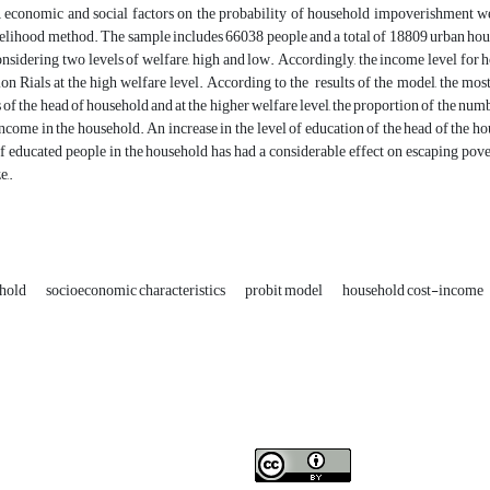
 economic and social factors on the probability of household impoverishment we
ihood method. The sample includes 66038 people and a total of 18809 urban househ
nsidering two levels of welfare, high and low. Accordingly, the income level for ho
on Rials at the high welfare level. According to the results of the model, the most 
 of the head of household and at the higher welfare level, the proportion of the num
ncome in the household. An increase in the level of education of the head of the hou
 educated people in the household has had a considerable effect on escaping pover
e,.
hold
socioeconomic characteristics
probit model
household cost-income