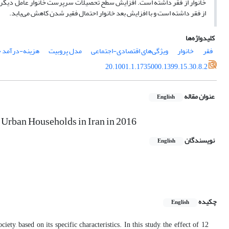
خانوار از فقر داشته است. افزایش سطح تحصیلات سرپرست خانوار عامل دیگری د
از فقر داشته است و با افزایش بعد خانوار احتمال فقیر شدن کاهش می‌یابد.
کلیدواژه‌ها
فقر
خانوار
ویژگی‌های اقتصادی-اجتماعی
مدل پروبیت
هزینه-درآمد خ
20.1001.1.1735000.1399.15.30.8.2
عنوان مقاله
English
 Urban Households in Iran in 2016
نویسندگان
English
چکیده
English
ety, based on its specific characteristics. In this study, the effect of 12