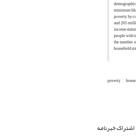
demographic,
minimum likel
poverty by co
and 265 milli
income status
people with i
the number of
household siz
poverty
house
اشتراک خبرنامه