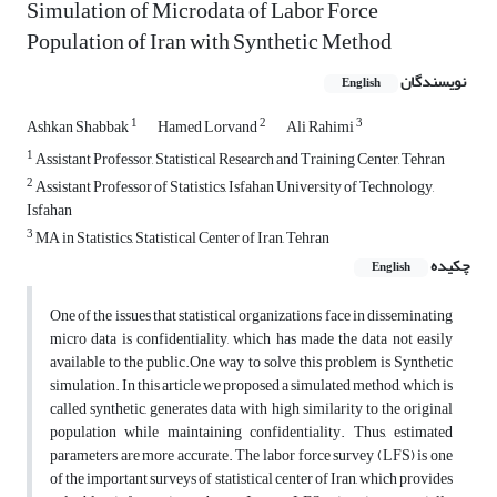
Simulation of Microdata of Labor Force
Population of Iran with Synthetic Method
نویسندگان
English
1
2
3
Ashkan Shabbak
Hamed Lorvand
Ali Rahimi
1
Assistant Professor, Statistical Research and Training Center, Tehran
2
Assistant Professor of Statistics, Isfahan University of Technology,
Isfahan
3
MA in Statistics, Statistical Center of Iran, Tehran
چکیده
English
One of the issues that statistical organizations face in disseminating
micro
data is confidentiality, which has made the data not easily
available to the public.
One way to solve this problem is Synthetic
simulation.
In this article we proposed a simulated
method, which is
called synthetic, generates data with high similarity to the original
population while maintaining confidentiality. Thus, estimated
parameters are more accurate. The labor force survey (LFS) is one
of the important surveys of statistical center of Iran, which provides