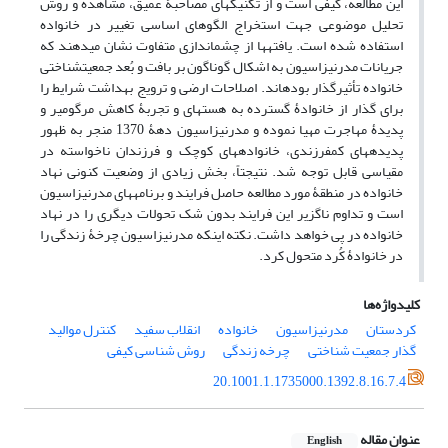
این مطالعه، کیفی است و از تکنیک‏های مصاحبۀ عمیق، مشاهده و روش
تحلیل موضوعی جهت استخراج الگوهای اساسی تغییر در خانواده
استفاده شده است. یافته‏ها از چشم‏اندازی متفاوت نشان می‏دهند که
جریانات مدرنیزاسیون به اشکال گوناگون بر بافت و بُعد جمعیت‏شناختی
خانواده تأثیرگذار بوده‏اند. اصلاحات ارضی و ترویج بهداشت شرایط را
برای گذار از خانوادۀ گسترده به هسته‏ای و تجربۀ کاهش مرگ‏ومیر و
پدیدۀ مهاجرت مهیا نموده و مدرنیزاسیون دهۀ 1370 منجر به ظهور
پدیده‏های کم‏فرزندی، خانواده‏های کوچک و فرزندان ناخواسته در
مقیاسی قابل توجه شد. نتیجتاً، بخش زیادی از وضعیت کنونی نهاد
خانواده در منطقۀ مورد مطالعه حاصل فرایند و برنامه‏های مدرنیزاسیون
است و تداوم ناگزیر این فرایند بدون شک تحولات دیگری را در نهاد
خانواده در پی خواهد داشت. نکته اینکه مدرنیزاسیون چرخۀ زندگی را
در خانوادۀ کُرد متحول کرد.
کلیدواژه‌ها
کردستان
‏مدرنیزاسیون
خانواده
انقلاب سفید
کنترل موالید
گذار جمعیت شناختی‏
چرخه زندگی
روش شناسی کیفی
20.1001.1.1735000.1392.8.16.7.4
عنوان مقاله
English