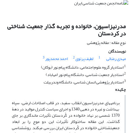
مدرنیزاسیون، خانواده و تجربه گذار جمعیت شناختی
در کردستان
نوع مقاله : مقاله پژوهشی
نویسندگان
3
2
1
مهدی رضائی
لطیف پرتوی
احمد محمدپور
1
استادیار گروه علوم اجتماعی، دانشگاه پیام نور (بوکان)
2
استادیار جمعیت شناسی، دانشگاه پیام نور (مهاباد)
3
استادیار پژوهشی انسان شناسی، دانشگاه وندربیلت
چکیده
برنامه‏های مدرنیزاسیون انقلاب سفید، در قالب اصلاحات ارضی، سپاه
بهداشت و غیره در دهه‏ی 1340 و اجرای سیاست کنترل موالید در دهة
1370 شمسی بر نهاد خانواده در کُردستان تأثیرات ماندگاری بر جای
گذاشت. این مقاله ساخت‏وکار تأثیرات این دو موج را بر ابعاد
جمعیت‏شناختی خانواده در کُردستان ایران بررسی می‏کند. روش‏شناسی