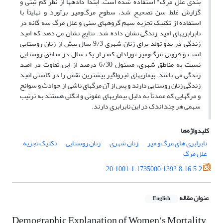
بندی علل مرگ" استفاده شده است. ابتدا داده‏ها از نظر کم ثبتی و
گزارش غلط سن تصحیح شد، سطوح مرگ‌ومیر برآورد و نهایتاً با
استفاده از تکنیک تجزیه سهم گروه‏های سنی و علل مرگ سه گانه در
نابرابری‏های امید زندگی نشان داده شد. نتایج نشان می دهد که امید
زندگی در بدو تولد برای زنان شهری 9/3 سال بیش از زنان روستایی
است و فزونی مرگ‌ومیر نوزادان کمتر از یک سال در مناطق روستایی
نسبت به مناطق شهری، مسئول 6/30 درصد از این تفاوت در امید
زندگی می باشد. بیماری‏های غیرواگیر بیشترین نقش را در کاستی امید
زندگی زنان روستایی دارند و پس از آن مرگ‏های ناشی از حوادث و سوانح
و مرگ‏هایی که عمدتاً به دلیل بیماری‏های عفونی و انگلی هستند به ترتیب
سهمی هر چند اندک در این نابرابری دارند.
کلیدواژه‌ها
نابرابری های مرگ و میر
زنان شهری
زنان روستایی
تکنیک تجزیه
علل مرگ
20.1001.1.1735000.1392.8.16.5.2
عنوان مقاله
English
Demographic Explanation of Women's Mortality