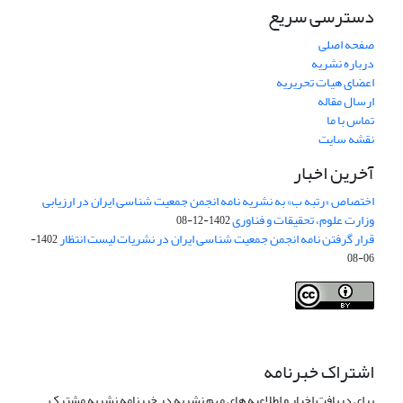
دسترسی سریع
صفحه اصلی
درباره نشریه
اعضای هیات تحریریه
ارسال مقاله
تماس با ما
نقشه سایت
آخرین اخبار
اختصاص «رتبه ب» به نشریه نامه انجمن جمعیت شناسی ایران در ارزیابی
وزارت علوم، تحقیقات و فناوری
1402-12-08
قرار گرفتن نامه انجمن جمعیت شناسی ایران در نشریات لیست انتظار
1402-
06-08
Creative Commons Attribution 4.0
This work is licensed under a
International License
.
اشتراک خبرنامه
برای دریافت اخبار و اطلاعیه های مهم نشریه در خبرنامه نشریه مشترک