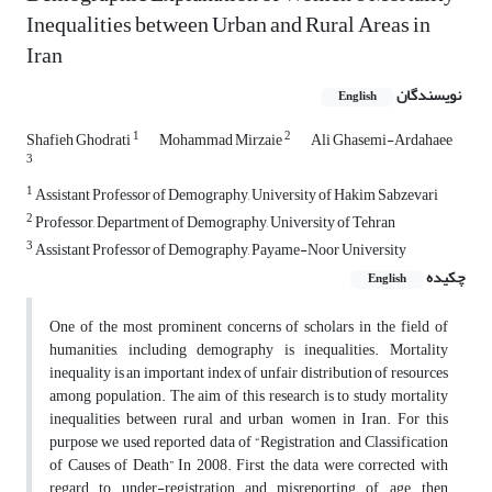
Inequalities between Urban and Rural Areas in
Iran
نویسندگان
English
1
2
Shafieh Ghodrati
Mohammad Mirzaie
Ali Ghasemi-Ardahaee
3
1
Assistant Professor of Demography, University of Hakim Sabzevari
2
Professor, Department of Demography, University of Tehran
3
Assistant Professor of Demography, Payame-Noor University
چکیده
English
One of the most prominent concerns of scholars in the field of
humanities, including demography is inequalities. Mortality
inequality is an important index of unfair distribution of resources
among population. The aim of this research is to study mortality
inequalities between rural and urban women in Iran. For this
purpose we used reported data of “Registration and Classification
of Causes of Death” In 2008. First the data were corrected with
regard to under-registration and misreporting of age, then