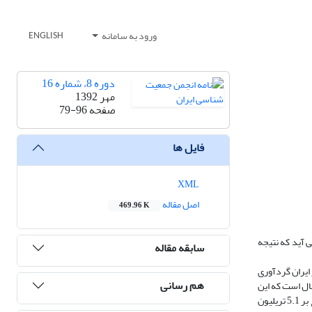
ورود به سامانه
ENGLISH
دوره 8، شماره 16
مهر 1392
صفحه
79-96
فایل ها
XML
اصل مقاله
469.96 K
 آید که نتیجه
سابقه مقاله
 گذران وقت ایران که در مناطق شهری در سال 1387 و 1388توسط مرکز آمار ایران گردآوری
هم رسانی
ن در خانواده انجام می دهند در حدود 5.5 تریلیون تومان در سال است که این
رقم 1.65 درصد از تولید ناخالص داخلی(GDP) را تشکیل می دهد. بخش عمده ای از ارزش اقتصادی کار بدون مزد خانگی سالمندان به کار خانه‏داری باز می گردد که بالغ بر 5.1 تریلیون