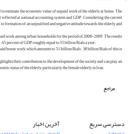
nd to estimate the economic value of unpaid work of the elderly at home. The
t reflected at national accounting system and GDP. Considering the current
d to formation of an unjustified and negative attitude towards the elderly and
npaid work among urban households for the period of 2008-2009. The results
1.65 percent of GDP roughly equal to 55 billion Rials a year.
aid house work, which amounts to 51 billion Rials. 38 billion Rials of this is
hlights their contribution to the development of the society and can play an
ic status of the elderly, particularly the female elderly in Iran.
مراجع
دسترسی سریع
آخرین اخبار
صفحه اصلی
اختصاص «رتبه ب» به نشریه نامه انج