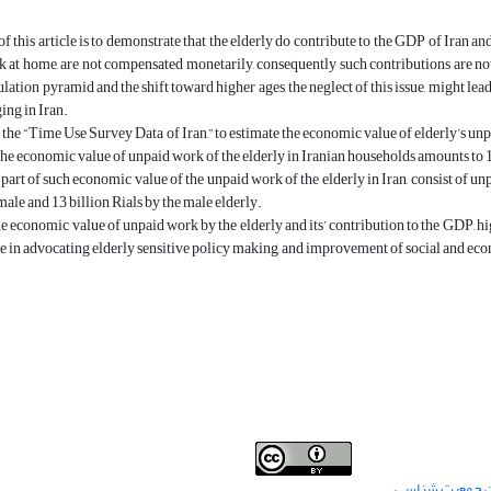
f this article is to demonstrate that the elderly do contribute to the GDP of Iran a
k at home, are not compensated monetarily, consequently such contributions are no
ulation pyramid and the shift toward higher ages, the neglect of this issue, might lea
ing in Iran.
the “Time Use Survey Data of Iran,” to estimate the economic value of elderly’s u
 the economic value of unpaid work of the elderly in Iranian households amounts to 
 part of such economic value of the unpaid work of the elderly in Iran, consist of unp
male and 13 billion Rials by the male elderly.
e economic value of unpaid work by the elderly and its’ contribution to the GDP, hig
e in advocating elderly sensitive policy making, and improvement of social and econom
من جمعیت شناسی
Creative Commons
This work is licensed under a