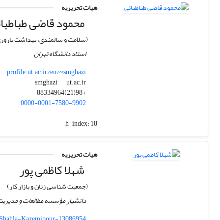
هیات تحریریه
محمود قاضی طباطبا
(سلامت و سالمندی، بهداشت بارور
استاد دانشگاه تهران
profile.ut.ac.ir/en/~smghazi
ut.ac.ir
smghazi
+98(21)88334964
0000-0001-7580-9902
h-index:
18
هیات تحریریه
شهلا کاظمی پور
(جمعیت شناسی زنان و بازار کار)
دانشیار مؤسسه مطالعات و مدیری
ns/Shahla-Kazemipour-13086954