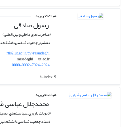
هیات تحریریه
رسول صادقی
(مهاجرت های داخلی و بین المللی)
دانشیار جمعیت شناسی دانشگاه ته
rtis2.ut.ac.ir/cv/rassadeghi
ut.ac.ir
rassadeghi
0000-0002-7024-2924
h-index:
9
هیات تحریریه
محمدجلال عباسی ش
(تحولات باروری،سیاست‌های جمعیتی،
استاد جمعیت شناسی دانشگاه تهر