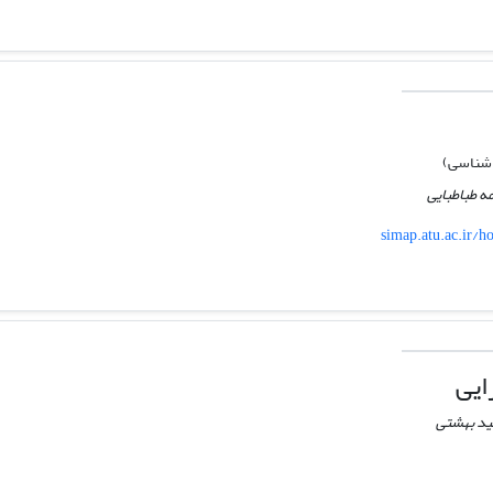
شناسی)
ه طباطبایی
simap.atu.ac.ir/
یی
ید بهشتی