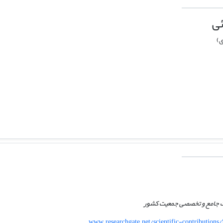
ئی
ی)
ت جامع و تخصصی جمعیت کشور
www.researchgate.net/scientific-contributio