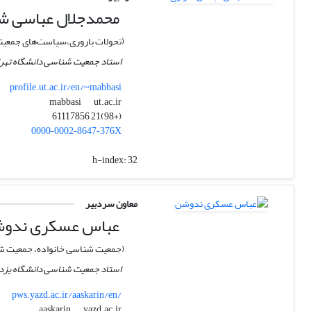
محمدجلال عباسی ش
(تحولات باروری،سیاست‌های جمعیتی،
استاد جمعیت شناسی دانشگاه تهر
profile.ut.ac.ir/en/~mabbasi
ut.ac.ir
mabbasi
(+98)21 61117856
0000‑0002‑8647‑376X
h-index:
32
معاون سردبیر
عباس عسکری ندو
(جمعیت شناسی خانواده، جمعیت شن
استاد جمعیت شناسی دانشگاه یزد
pws.yazd.ac.ir/aaskarin/en/
yazd.ac.ir
aaskarin