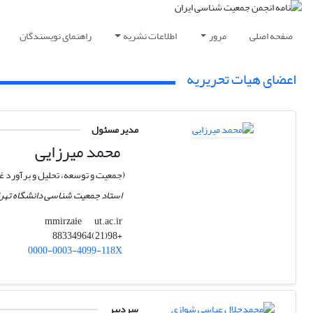
صفحه اصلی
مرور
اطلاعات نشریه
راهنمای نویسندگان
اعضای هیات تحریریه
مدیر مسئول
محمد میرزایی
(جمعیت و توسعه، تحلیل و برآورد غ
استاد جمعیت شناسی دانشگاه تهر
ut.ac.ir
mmirzaie
+98(21)88334964
0000-0003-4099-118X
سردبیر