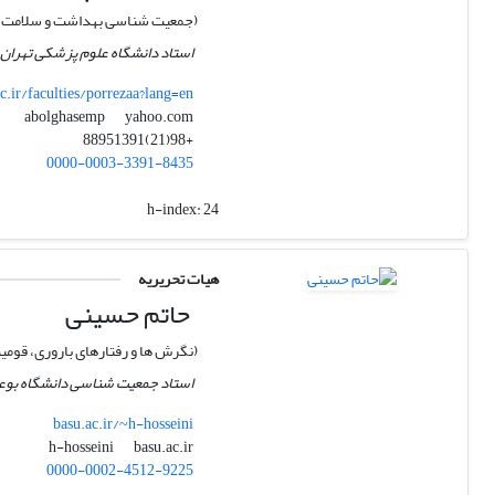
(جمعیت شناسی بهداشت و سلامت)
استاد دانشگاه علوم پزشکی تهران
.ir/faculties/porrezaa?lang=en
yahoo.com
abolghasemp
+98(21)88951391
0000-0003-3391-8435
h-index:
24
هیات تحریریه
حاتم حسینی
(نگرش ها و رفتارهای باروری، قومی
استاد جمعیت شناسی دانشگاه بوع
basu.ac.ir/~h-hosseini
basu.ac.ir
h-hosseini
0000-0002-4512-9225