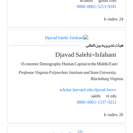
gmail.com
kcsamir
0000-0002-5213-9181
h-index:
24
هیات تحریریه بین المللی
Djavad Salehi-Isfahani
(Economic Demography, Human Capital in the Middle East)
Professor, Virginia Polytechnic Institute and State University,
Blacksburg, Virginia
scholar.harvard.edu/djavad/biocv
vt.edu
salehi
0000-0003-1537-9212
h-index:
26