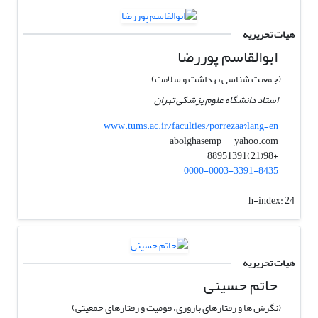
هیات تحریریه
ابوالقاسم پوررضا
(جمعیت شناسی بهداشت و سلامت)
استاد دانشگاه علوم پزشکی تهران
www.tums.ac.ir/faculties/porrezaa?lang=en
yahoo.com
abolghasemp
+98(21)88951391
0000-0003-3391-8435
h-index:
24
هیات تحریریه
حاتم حسینی
(نگرش ها و رفتارهای باروری، قومیت و رفتارهای جمعیتی)