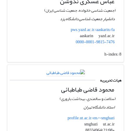
عباس عسکری ندوشن
(جمعیت شناسی خانواده، جمعیت شناسی ایران)
دانشیار جمعیت شناسی دانشگاه یزد
pws.yazd.ac.ir/aaskarin/fa
yazd.ac.ir
aaskarin
0000-0001-9815-7476
h-index:
8
هیات تحریریه
محمود قاضی طباطبائی
(سلامت و سالمندی، بهداشت باروری)
استاد دانشگاه تهران
profile.ut.ac.ir/en/~smghazi
ut.ac.ir
smghazi
+98(21)88334964