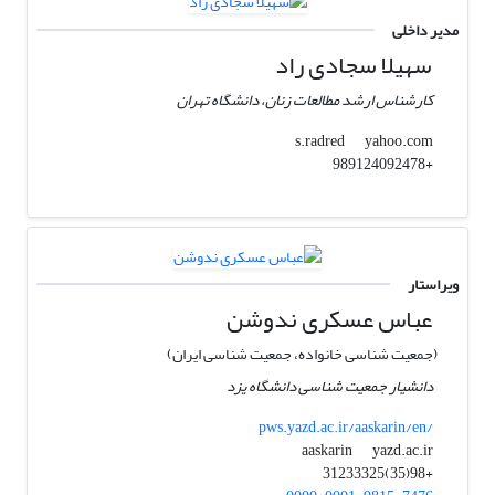
مدیر داخلی
سهیلا سجادی راد
کارشناس ارشد مطالعات زنان، دانشگاه تهران
yahoo.com
s.radred
+989124092478
ویراستار
عباس عسکری ندوشن
(جمعیت شناسی خانواده، جمعیت شناسی ایران)
دانشیار جمعیت شناسی دانشگاه یزد
pws.yazd.ac.ir/aaskarin/en/
yazd.ac.ir
aaskarin
+98(35)31233325