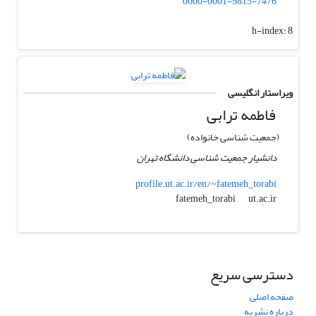
0000-0001-9815-7476
h-index:
8
ویراستار انگلیسی
فاطمه ترابی
(جمعیت شناسی خانواده)
دانشیار جمعیت شناسی دانشگاه تهران
profile.ut.ac.ir/en/~fatemeh_torabi
ut.ac.ir
fatemeh_torabi
دسترسی سریع
صفحه اصلی
درباره نشریه