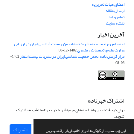
اعضای هیات تحریریه
ارسال مقاله
تماس با ما
نقشه سایت
آخرین اخبار
اختصاص «رتبه ب» به نشریه نامه انجمن جمعیت شناسی ایران در ارزیابی
وزارت علوم، تحقیقات و فناوری
1402-12-08
قرار گرفتن نامه انجمن جمعیت شناسی ایران در نشریات لیست انتظار
1402-
06-08
Creative Commons Attribution 4.0
This work is licensed under a
International License
.
اشتراک خبرنامه
برای دریافت اخبار و اطلاعیه های مهم نشریه در خبرنامه نشریه مشترک
شوید.
اشتراک
این وب سایت از کوکی ها برای اطمینان از ارائه بهترین