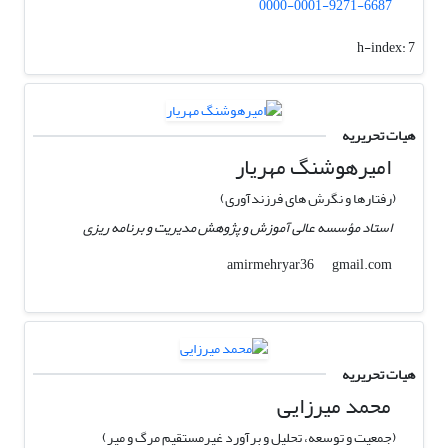
0000-0001-9271-6687
h-index:
7
هیات تحریریه
امیرهوشنگ مهریار
(رفتارها و نگرش های فرزندآوری)
استاد مؤسسه عالی آموزش و پژوهش مدیریت و برنامه ریزی
gmail.com
amirmehryar36
هیات تحریریه
محمد میرزایی
(جمعیت و توسعه، تحلیل و برآورد غیرمستقیم مرگ و میر)