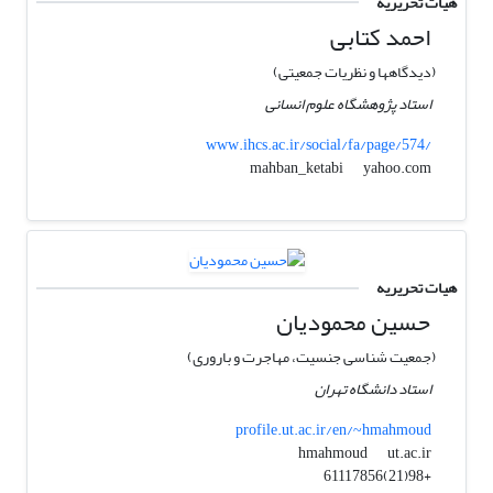
هیات تحریریه
احمد کتابی
(دیدگاهها و نظریات جمعیتی)
استاد پژوهشگاه علوم انسانی
www.ihcs.ac.ir/social/fa/page/574/
yahoo.com
mahban_ketabi
هیات تحریریه
حسین محمودیان
(جمعیت شناسی جنسیت، مهاجرت و باروری)
استاد دانشگاه تهران
profile.ut.ac.ir/en/~hmahmoud
ut.ac.ir
hmahmoud
+98(21)61117856