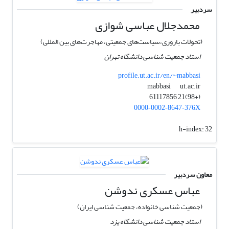
سردبیر
محمدجلال عباسی شوازی
(تحولات باروری،سیاست‌های جمعیتی، مهاجرت‌های بین المللی)
استاد جمعیت شناسی دانشگاه تهران
profile.ut.ac.ir/en/~mabbasi
ut.ac.ir
mabbasi
(+98)21 61117856
0000‑0002‑8647‑376X
h-index:
32
معاون سردبیر
عباس عسکری ندوشن
(جمعیت شناسی خانواده، جمعیت شناسی ایران)
استاد جمعیت شناسی دانشگاه یزد