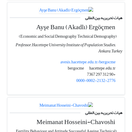
هیات تحریریه بین المللی
Ayşe Banu (Akadlı) Ergöçmen
(Economic and Social Demography, Technical Demography)
Professor, Hacettepe University Institute of Population Studies,
Ankara, Turkey
avesis.hacettepe.edu.tr/bergocme
hacettepe.edu.tr
bergocme
+90 312 297 7367
0000-0002-2132-2776
هیات تحریریه بین المللی
Meimanat Hosseini-Chavoshi
(Fertility Behaviour and Attitude, Successful Ageing, Technical