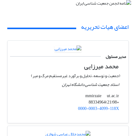
اعضای هیات تحریریه
مدیر مسئول
محمد میرزایی
(جمعیت و توسعه، تحلیل و برآورد غیرمستقیم مرگ و میر)
استاد جمعیت شناسی دانشگاه تهران
ut.ac.ir
mmirzaie
+98(21)88334964
0000-0003-4099-118X