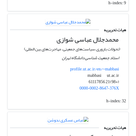
h-index:
9
هیات تحریریه
محمدجلال عباسی شوازی
(تحولات باروری،سیاست‌های جمعیتی، مهاجرت‌های بین المللی)
استاد جمعیت شناسی دانشگاه تهران
profile.ut.ac.ir/en/~mabbasi
ut.ac.ir
mabbasi
(+98)21 61117856
0000‑0002‑8647‑376X
h-index:
32
هیات تحریریه