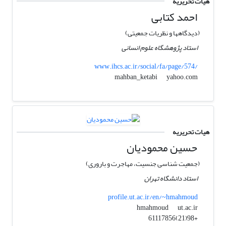
هیات تحریریه
احمد کتابی
(دیدگاهها و نظریات جمعیتی)
استاد پژوهشگاه علوم انسانی
www.ihcs.ac.ir/social/fa/page/574/
yahoo.com
mahban_ketabi
هیات تحریریه
حسین محمودیان
(جمعیت شناسی جنسیت، مهاجرت و باروری)
استاد دانشگاه تهران
profile.ut.ac.ir/en/~hmahmoud
ut.ac.ir
hmahmoud
+98(21)61117856