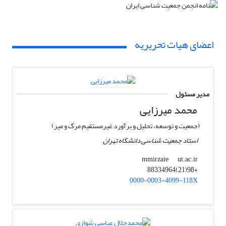
اعضای هیات تحریریه
مدیر مسئول
محمد میرزایی
(جمعیت و توسعه، تحلیل و برآورد غیرمستقیم مرگ و میر)
استاد جمعیت شناسی دانشگاه تهران
ut.ac.ir
mmirzaie
+98(21)88334964
0000-0003-4099-118X