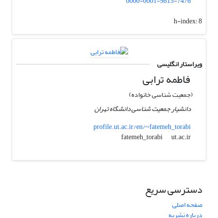
0000-0001-9815-7476
h-index:
8
ویراستار انگلیسی
فاطمه ترابی
(جمعیت شناسی خانواده)
دانشیار جمعیت شناسی دانشگاه تهران
profile.ut.ac.ir/en/~fatemeh_torabi
ut.ac.ir
fatemeh_torabi
دسترسی سریع
صفحه اصلی
درباره نشریه