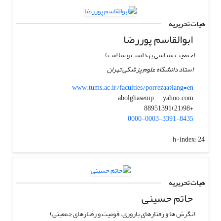
هیات تحریریه
ابوالقاسم پوررضا
(جمعیت شناسی بهداشت و سلامت)
استاد دانشگاه علوم پزشکی تهران
www.tums.ac.ir/faculties/porrezaa?lang=en
yahoo.com
abolghasemp
+98(21)88951391
0000-0003-3391-8435
h-index:
24
هیات تحریریه
حاتم حسینی
(نگرش ها و رفتارهای باروری، قومیت و رفتارهای جمعیتی)