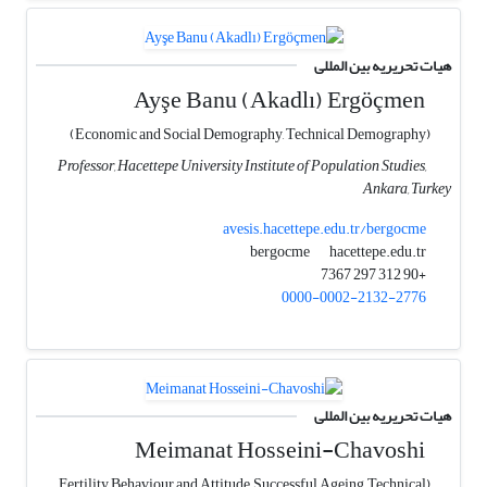
هیات تحریریه بین المللی
Ayşe Banu (Akadlı) Ergöçmen
(Economic and Social Demography, Technical Demography)
Professor, Hacettepe University Institute of Population Studies,
Ankara, Turkey
avesis.hacettepe.edu.tr/bergocme
hacettepe.edu.tr
bergocme
+90 312 297 7367
0000-0002-2132-2776
هیات تحریریه بین المللی
Meimanat Hosseini-Chavoshi
(Fertility Behaviour and Attitude, Successful Ageing, Technical