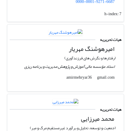
0000-0001-9271-6687
h-index:
7
هیات تحریریه
امیرهوشنگ مهریار
(رفتارها و نگرش های فرزندآوری)
استاد مؤسسه عالی آموزش و پژوهش مدیریت و برنامه ریزی
gmail.com
amirmehryar36
هیات تحریریه
محمد میرزایی
(جمعیت و توسعه، تحلیل و برآورد غیرمستقیم مرگ و میر)