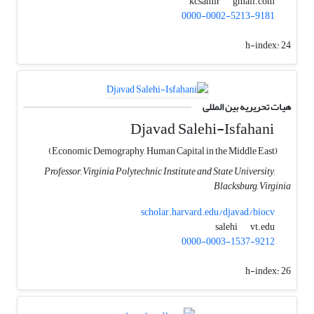
gmail.com
kcsamir
0000-0002-5213-9181
h-index:
24
هیات تحریریه بین المللی
Djavad Salehi-Isfahani
(Economic Demography, Human Capital in the Middle East)
Professor, Virginia Polytechnic Institute and State University,
Blacksburg, Virginia
scholar.harvard.edu/djavad/biocv
vt.edu
salehi
0000-0003-1537-9212
h-index:
26