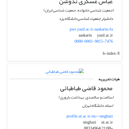
عباس عسکری ندوشن
(جمعیت شناسی خانواده، جمعیت شناسی ایران)
دانشیار جمعیت شناسی دانشگاه یزد
pws.yazd.ac.ir/aaskarin/fa
yazd.ac.ir
aaskarin
0000-0001-9815-7476
h-index:
8
هیات تحریریه
محمود قاضی طباطبائی
(سلامت و سالمندی، بهداشت باروری)
استاد دانشگاه تهران
profile.ut.ac.ir/en/~smghazi
ut.ac.ir
smghazi
+98(21)88334964