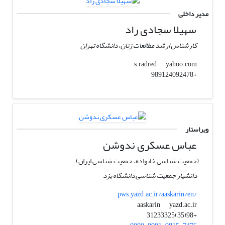
مدیر داخلی
سهیلا سجادی راد
کارشناس ارشد مطالعات زنان، دانشگاه تهران
yahoo.com
s.radred
+989124092478
ویراستار
عباس عسکری ندوشن
(جمعیت شناسی خانواده، جمعیت شناسی ایران)
دانشیار جمعیت شناسی دانشگاه یزد
pws.yazd.ac.ir/aaskarin/en/
yazd.ac.ir
aaskarin
+98(35)31233325