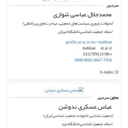
سردبیر
محمدجلال عباسی شوازی
(تحولات باروری،سیاست‌های جمعیتی، مهاجرت‌های بین المللی)
استاد جمعیت شناسی دانشگاه تهران
profile.ut.ac.ir/en/~mabbasi
ut.ac.ir
mabbasi
(+98)21 61117856
0000‑0002‑8647‑376X
h-index:
32
معاون سردبیر
عباس عسکری ندوشن
(جمعیت شناسی خانواده، جمعیت شناسی ایران)
استاد جمعیت شناسی دانشگاه یزد