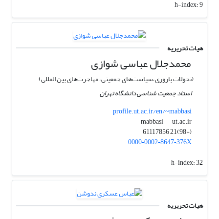
h-index:
9
هیات تحریریه
محمدجلال عباسی شوازی
(تحولات باروری،سیاست‌های جمعیتی، مهاجرت‌های بین المللی)
استاد جمعیت شناسی دانشگاه تهران
profile.ut.ac.ir/en/~mabbasi
ut.ac.ir
mabbasi
(+98)21 61117856
0000‑0002‑8647‑376X
h-index:
32
هیات تحریریه