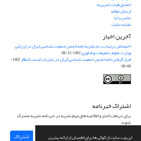
اعضای هیات تحریریه
ارسال مقاله
تماس با ما
نقشه سایت
آخرین اخبار
اختصاص «رتبه ب» به نشریه نامه انجمن جمعیت شناسی ایران در ارزیابی
وزارت علوم، تحقیقات و فناوری
1402-12-08
قرار گرفتن نامه انجمن جمعیت شناسی ایران در نشریات لیست انتظار
1402-
06-08
Creative Commons Attribution 4.0
This work is licensed under a
International License
.
اشتراک خبرنامه
برای دریافت اخبار و اطلاعیه های مهم نشریه در خبرنامه نشریه مشترک
شوید.
اشتراک
این وب سایت از کوکی ها برای اطمینان از ارائه بهترین