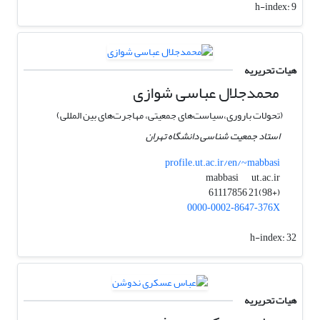
h-index:
9
هیات تحریریه
محمدجلال عباسی شوازی
(تحولات باروری،سیاست‌های جمعیتی، مهاجرت‌های بین المللی)
استاد جمعیت شناسی دانشگاه تهران
profile.ut.ac.ir/en/~mabbasi
ut.ac.ir
mabbasi
(+98)21 61117856
0000‑0002‑8647‑376X
h-index:
32
هیات تحریریه