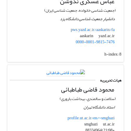
عباس عسکری ندوشن
(جمعیت شناسی خانواده، جمعیت شناسی ایران)
دانشیار جمعیت شناسی دانشگاه یزد
pws.yazd.ac.ir/aaskarin/fa
yazd.ac.ir
aaskarin
0000-0001-9815-7476
h-index:
8
هیات تحریریه
محمود قاضی طباطبائی
(سلامت و سالمندی، بهداشت باروری)
استاد دانشگاه تهران
profile.ut.ac.ir/en/~smghazi
ut.ac.ir
smghazi
+98(21)88334964