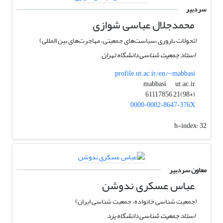
سردبیر
محمدجلال عباسی شوازی
(تحولات باروری،سیاست‌های جمعیتی، مهاجرت‌های بین المللی)
استاد جمعیت شناسی دانشگاه تهران
profile.ut.ac.ir/en/~mabbasi
ut.ac.ir
mabbasi
(+98)21 61117856
0000‑0002‑8647‑376X
h-index:
32
معاون سردبیر
عباس عسکری ندوشن
(جمعیت شناسی خانواده، جمعیت شناسی ایران)
استاد جمعیت شناسی دانشگاه یزد