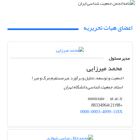
اعضای هیات تحریریه
مدیر مسئول
محمد میرزایی
(جمعیت و توسعه، تحلیل و برآورد غیرمستقیم مرگ و میر)
استاد جمعیت شناسی دانشگاه تهران
ut.ac.ir
mmirzaie
+98(21)88334964
0000-0003-4099-118X