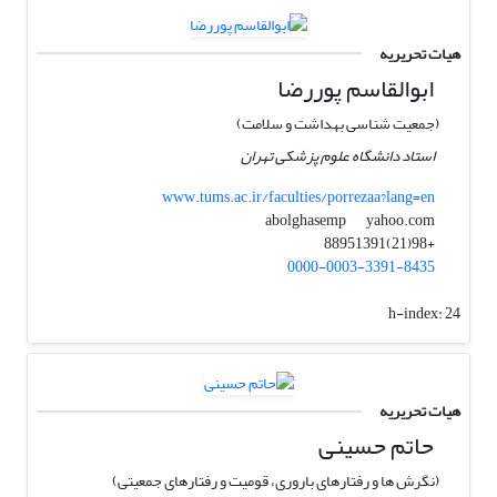
هیات تحریریه
ابوالقاسم پوررضا
(جمعیت شناسی بهداشت و سلامت)
استاد دانشگاه علوم پزشکی تهران
www.tums.ac.ir/faculties/porrezaa?lang=en
yahoo.com
abolghasemp
+98(21)88951391
0000-0003-3391-8435
h-index:
24
هیات تحریریه
حاتم حسینی
(نگرش ها و رفتارهای باروری، قومیت و رفتارهای جمعیتی)