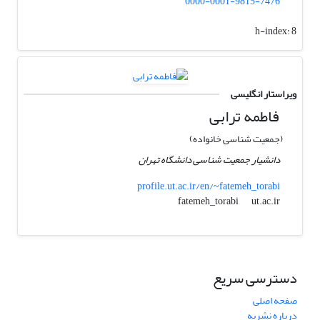
0000-0001-9815-7476
h-index:
8
ویراستار انگلیسی
فاطمه ترابی
(جمعیت شناسی خانواده)
دانشیار جمعیت شناسی دانشگاه تهران
profile.ut.ac.ir/en/~fatemeh_torabi
ut.ac.ir
fatemeh_torabi
دسترسی سریع
صفحه اصلی
درباره نشریه