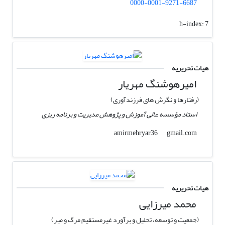
0000-0001-9271-6687
h-index:
7
هیات تحریریه
امیرهوشنگ مهریار
(رفتارها و نگرش های فرزندآوری)
استاد مؤسسه عالی آموزش و پژوهش مدیریت و برنامه ریزی
gmail.com
amirmehryar36
هیات تحریریه
محمد میرزایی
(جمعیت و توسعه، تحلیل و برآورد غیرمستقیم مرگ و میر)