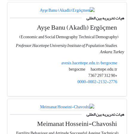
هیات تحریریه بین المللی
Ayşe Banu (Akadlı) Ergöçmen
(Economic and Social Demography, Technical Demography)
Professor, Hacettepe University Institute of Population Studies,
Ankara, Turkey
avesis.hacettepe.edu.tr/bergocme
hacettepe.edu.tr
bergocme
+90 312 297 7367
0000-0002-2132-2776
هیات تحریریه بین المللی
Meimanat Hosseini-Chavoshi
(Fertility Behaviour and Attitude, Successful Ageing, Technical