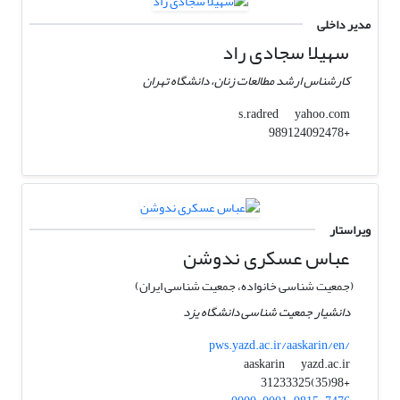
مدیر داخلی
سهیلا سجادی راد
کارشناس ارشد مطالعات زنان، دانشگاه تهران
yahoo.com
s.radred
+989124092478
ویراستار
عباس عسکری ندوشن
(جمعیت شناسی خانواده، جمعیت شناسی ایران)
دانشیار جمعیت شناسی دانشگاه یزد
pws.yazd.ac.ir/aaskarin/en/
yazd.ac.ir
aaskarin
+98(35)31233325