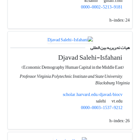
gmail.com
kcsamir
0000-0002-5213-9181
h-index:
24
هیات تحریریه بین المللی
Djavad Salehi-Isfahani
(Economic Demography, Human Capital in the Middle East)
Professor, Virginia Polytechnic Institute and State University,
Blacksburg, Virginia
scholar.harvard.edu/djavad/biocv
vt.edu
salehi
0000-0003-1537-9212
h-index:
26