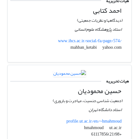
هیات تحریریه
احمد کتابی
(دیدگاهها و نظریات جمعیتی)
استاد پژوهشگاه علوم انسانی
www.ihcs.ac.ir/social/fa/page/574/
yahoo.com
mahban_ketabi
هیات تحریریه
حسین محمودیان
(جمعیت شناسی جنسیت، مهاجرت و باروری)
استاد دانشگاه تهران
profile.ut.ac.ir/en/~hmahmoud
ut.ac.ir
hmahmoud
+98(21)61117856