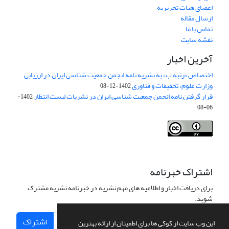
اعضای هیات تحریریه
ارسال مقاله
تماس با ما
نقشه سایت
آخرین اخبار
اختصاص «رتبه ب» به نشریه نامه انجمن جمعیت شناسی ایران در ارزیابی
وزارت علوم، تحقیقات و فناوری
1402-12-08
قرار گرفتن نامه انجمن جمعیت شناسی ایران در نشریات لیست انتظار
1402-
06-08
Creative Commons Attribution 4.0
This work is licensed under a
International License
.
اشتراک خبرنامه
برای دریافت اخبار و اطلاعیه های مهم نشریه در خبرنامه نشریه مشترک
شوید.
اشتراک
این وب سایت از کوکی ها برای اطمینان از ارائه بهترین