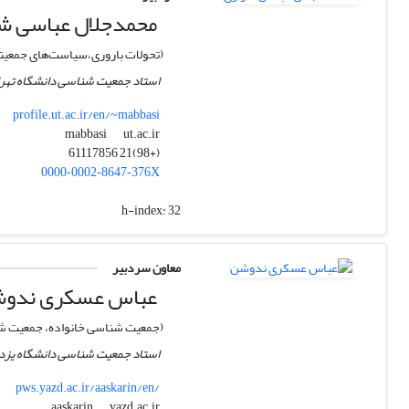
محمدجلال عباسی ش
(تحولات باروری،سیاست‌های جمعیتی،
استاد جمعیت شناسی دانشگاه تهر
profile.ut.ac.ir/en/~mabbasi
ut.ac.ir
mabbasi
(+98)21 61117856
0000‑0002‑8647‑376X
h-index:
32
معاون سردبیر
عباس عسکری ندو
(جمعیت شناسی خانواده، جمعیت شن
استاد جمعیت شناسی دانشگاه یزد
pws.yazd.ac.ir/aaskarin/en/
yazd.ac.ir
aaskarin