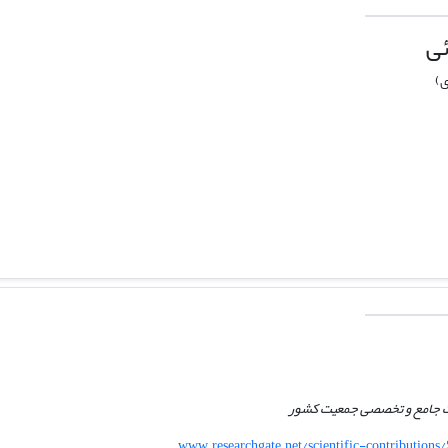
ئی
ی)
ت جامع و تخصصی جمعیت کشور
www.researchgate.net/scientific-contributio