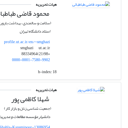
هیات تحریریه
محمود قاضی طباطبا
(سلامت و سالمندی، بهداشت بارور
استاد دانشگاه تهران
profile.ut.ac.ir/en/~smghazi
ut.ac.ir
smghazi
+98(21)88334964
0000-0001-7580-9902
h-index:
18
هیات تحریریه
شهلا کاظمی پور
(جمعیت شناسی زنان و بازار کار)
دانشیار مؤسسه مطالعات و مدیری
ns/Shahla-Kazemipour-13086954