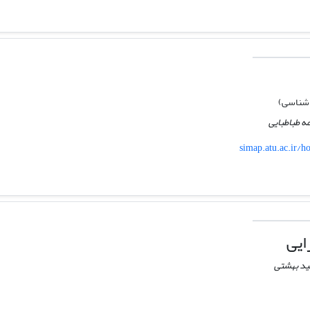
شناسی)
ه طباطبایی
simap.atu.ac.ir/
یی
ید بهشتی