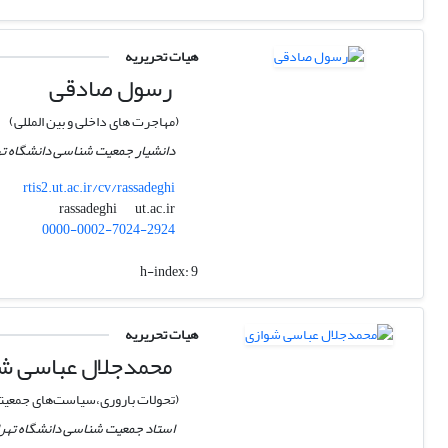
هیات تحریریه
رسول صادقی
(مهاجرت های داخلی و بین المللی)
دانشیار جمعیت شناسی دانشگاه ته
rtis2.ut.ac.ir/cv/rassadeghi
ut.ac.ir
rassadeghi
0000-0002-7024-2924
h-index:
9
هیات تحریریه
محمدجلال عباسی ش
(تحولات باروری،سیاست‌های جمعیتی،
استاد جمعیت شناسی دانشگاه تهر