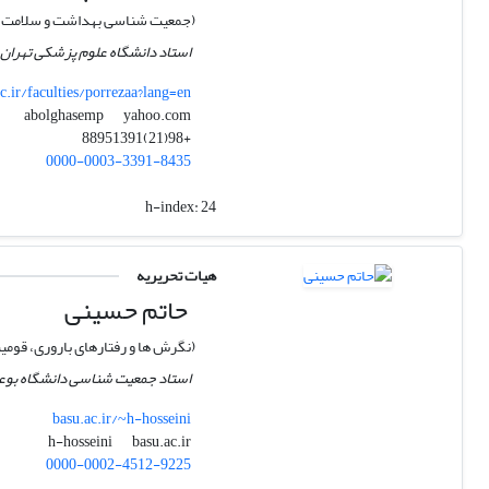
(جمعیت شناسی بهداشت و سلامت)
استاد دانشگاه علوم پزشکی تهران
.ir/faculties/porrezaa?lang=en
yahoo.com
abolghasemp
+98(21)88951391
0000-0003-3391-8435
h-index:
24
هیات تحریریه
حاتم حسینی
(نگرش ها و رفتارهای باروری، قومی
استاد جمعیت شناسی دانشگاه بوع
basu.ac.ir/~h-hosseini
basu.ac.ir
h-hosseini
0000-0002-4512-9225