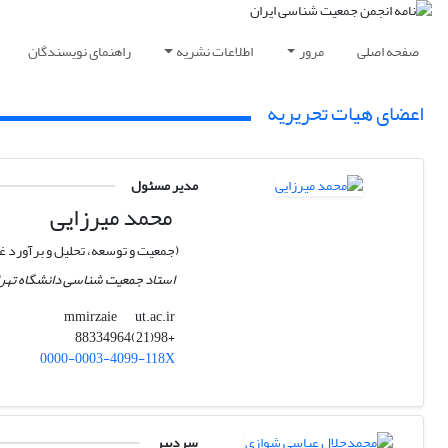
صفحه اصلی
مرور
اطلاعات نشریه
راهنمای نویسندگان
اعضای هیات تحریریه
مدیر مسئول
محمد میرزایی
(جمعیت و توسعه، تحلیل و برآورد غ
استاد جمعیت شناسی دانشگاه تهر
ut.ac.ir
mmirzaie
+98(21)88334964
0000-0003-4099-118X
سردبیر