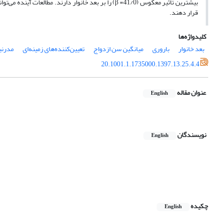
بیشترین تاثیر معکوس (41/0= β) را بر بعد خانوار دارند
قرار دهند.
کلیدواژه‌ها
بعد خانوار
باروری
میانگین سن ازدواج
تعیین‌کننده‌های زمینه‌ای
مدرنی
20.1001.1.1735000.1397.13.25.4.4
عنوان مقاله
English
نویسندگان
English
چکیده
English