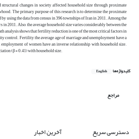
d structural changes in society affected household size through proximate
idowhood. The primary purpose of this research is to determine the proximate
 by using the data from census in 396 townships of Iran in 2011. Among the
 in 2011. Also, the average household size varies considerably between the
h analysis shows that fertility reduction is one of the most critical factors in
ity control. Fertility, the average age of marriage and unemployment have a
and employment of women have an inverse relationship with household size.
ciation (β = 0.41) with household size.
کلیدواژه‌ها
English
مراجع
دسترسی سریع
آخرین اخبار