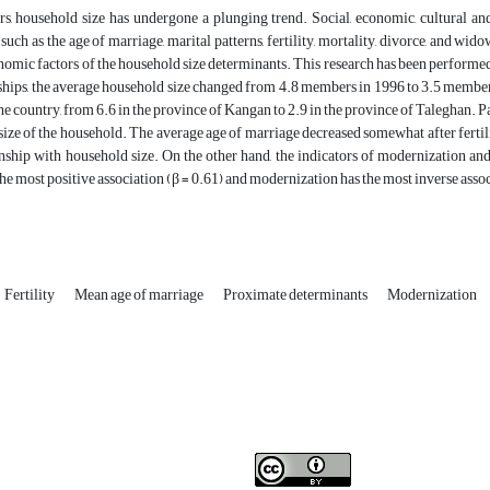
rs, household size has undergone a plunging trend. Social, economic, cultural an
such as the age of marriage, marital patterns, fertility, mortality, divorce, and w
omic factors of the household size determinants. This research has been performed
hips, the average household size changed from 4.8 members in 1996 to 3.5 members
he country, from 6.6 in the province of Kangan to 2.9 in the province of Taleghan. Pat
size of the household. The average age of marriage decreased somewhat after fertil
ionship with household size. On the other hand, the indicators of modernization 
 the most positive association (β = 0.61) and modernization has the most inverse asso
Fertility
Mean age of marriage
Proximate determinants
Modernization