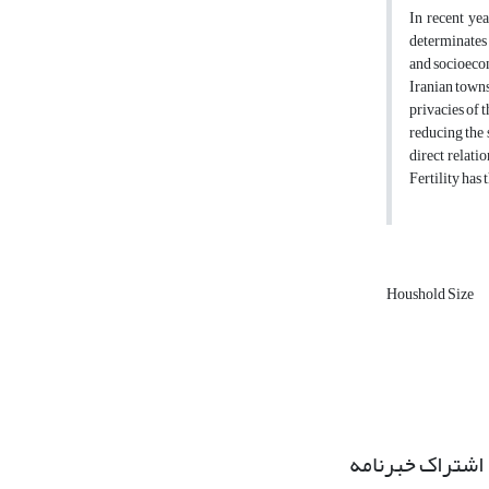
In recent yea
determinates 
and socioecon
Iranian towns
privacies of t
reducing the 
direct relat
Fertility has
Houshold Size
اشتراک خبرنامه