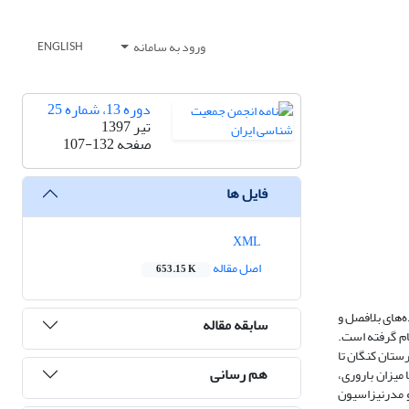
ورود به سامانه
ENGLISH
دوره 13، شماره 25
تیر 1397
صفحه
107-132
فایل ها
XML
اصل مقاله
653.15 K
ه‌های بلافصل و
سابقه مقاله
ای ایران می‌باشد. این پژوهش از نوع مطالعه تحلیل ثانویه، که با استفاده از داده‌های سرشماری عمومی نفوس و مسکن سال 1390 انجام گرفته است.
ین شهرستان‌های کشور تفاوت‌ قابل‌توجهی وجود دارد؛ به‌طوری‌که عدد آن از 6/6 نفر در شهرستان کنگان تا
هم رسانی
 میزان باروری،
بیکاری دارد. از سویی دیگر، رابطه‌ی معکوسی با شاخص‌های مدرنیزاسیون و میزان اشتغال زنان دارد. باروری بیشترین تاثیر مثبت (61/0= β) و مدرنیزاسیون