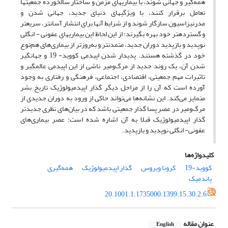
‌همه‌گیر و جهانی شوند، با بیماری­های مزمن و ساختار سالخورده جمعیت­ها
تعامل برقرار کنند، با ویژگی­های دنیای جدید، جهانی شدن و
مدرنیزاسیون سازگار شوند و از شرایط آنها برای انتشار آسان­تر، سریع­تر
و گسترده­تر خود بهره بگیرند؛ از این لحاظ این بیماری­های عفونی - انگلی
نوپدید و بازپدید دوران جدید، متمدن­تر و به‌روزتر از بیماری‌های هم‌نوع
خود در گذشته هستند. پدیدار شدن اپیدمی کووید- 19 و جهانگیر
شدن آن، یک روند جدید از مرگ‌و‌میر ناشی از این اپیدمی عالمگیر و
تاثیرات مهم جمعیتی، اقتصادی، اجتماعی، فرهنگی و رفتاری به وجود
آورده است که آن را از مراحل دیگر گذار اپیدمیولوژیک تاریخ بشر
متمایز می‌کند. این نشانه‌ها می‌تواند حاکی از ورود به دوران جدیدی از
مرگ‌و‌میر در عصر پسا گذار جمعیتی باشد که در بیان‌های نظری جدیدتر
گذار اپیدمیولوژیک قبلا به آن اشاره شده است: عصر بیماری‌های
عفونی- انگلی نوپدید و بازپدید.
کلیدواژه‌ها
کووید-19
کرونا ویروس
گذار اپیدمیولوژیک
‌همه‌گیری
پاندمیک
20.1001.1.1735000.1399.15.30.2.6
عنوان مقاله
English