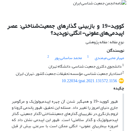
کووید-19 و بازبینی گذارهای جمعیت‌شناختی: عصر
اپیدمی‌های عفونی- انگلی نوپدید؟
نوع مقاله : مقاله پژوهشی
نویسندگان
2
1
مهیار محبی میمندی
محمد ساسانی پور
1
دانشجوی دکتری جمعیت شناسی، دانشگاه تهران
2
استادیار جمعیت شناسی، مؤسسه تحقیقات جمعیت کشور، تهران، ایران
10.22034/jpai.2021.131572.1156
چکیده
ظهور کووید-19 و همه­گیر شدن آن چهره اپیدمیولوژیک و مرگ­ومیر
جاری دنیای امروز را تغییر داد. مسئله این تحقیق، ظهور پاندمی کرونا و
لزوم بازنگری در نظریه­های گذار­های جمعیت­شناختی (گذار جمعیتی، گذار
اپیدمیولوژیک و گذار سلامتی) است. ظهور این اپیدمی نشان داد که
امروزه بیماری­های عفونی- انگلی ممکن است با سرعتی بیش از قبل