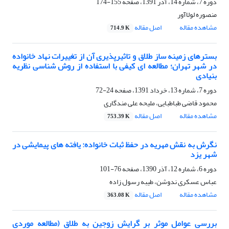
دوره 7، شماره 14، آذر 1391، صفحه
155-174
منصوره لولاآور
مشاهده مقاله
اصل مقاله
714.9 K
بسترهای زمینه ساز طلاق و تاثیرپذیری آن از تغییرات نهاد خانواده
در شهر تهران؛ مطالعه ای کیفی با استفاده از روش شناسی نظریه
بنیادی
دوره 7، شماره 13، خرداد 1391، صفحه
24-72
محمود قاضی طباطبایی، ملیحه علی مندگاری
مشاهده مقاله
اصل مقاله
753.39 K
نگرش به نقش مهریه در حفظ ثبات خانواده: یافته های پیمایشی در
شهر یزد
دوره 6، شماره 12، آذر 1390، صفحه
76-101
عباس عسکری ندوشن، طیبه رسول زاده
مشاهده مقاله
اصل مقاله
363.08 K
بررسی عوامل موثر بر گرایش زوجین به طلاق (مطالعه موردی