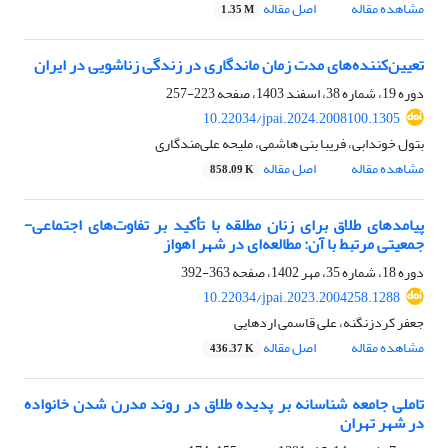
مشاهده مقاله
اصل مقاله
1.35 M
تعیین‌کننده‌های مدت زمان ماندگاری در زندگی زناشویی در ایران
دوره 19، شماره 38، اسفند 1403، صفحه
223-257
10.22034/jpai.2024.2008100.1305
بتول خوندابی، فریبا بنی هاشمی، ملیحه علی‌مندگاری
مشاهده مقاله
اصل مقاله
858.09 K
پیامدهای طلاق برای زنان مطلقه با تأکید بر تفاوت‌های اجتماعی-
جمعیتی مرتبط با آن: مطالعه‌ای در شهر اهواز
دوره 18، شماره 35، مهر 1402، صفحه
363-392
10.22034/jpai.2023.2004258.1288
جعفر کردزنگنه، علی قاسمی اردهایی
مشاهده مقاله
اصل مقاله
436.37 K
تاملی جامعه شناسانه بر پدیده طلاق در روند مدرن شدن خانواده
در شهر تهران