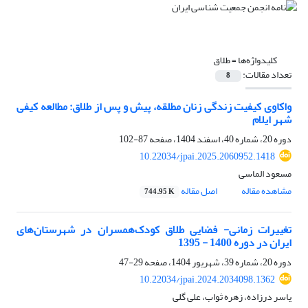
کلیدواژه‌ها =
طلاق
تعداد مقالات:
8
واکاوی کیفیت زندگی زنان مطلقه، پیش و پس از طلاق: مطالعه کیفی
شهر ایلام
دوره 20، شماره 40، اسفند 1404، صفحه
87-102
10.22034/jpai.2025.2060952.1418
مسعود الماسی
مشاهده مقاله
اصل مقاله
744.95 K
تغییرات زمانی- فضایی طلاق کودک‌همسران در شهرستان‌های
ایران در دوره 1400 - 1395
دوره 20، شماره 39، شهریور 1404، صفحه
29-47
10.22034/jpai.2024.2034098.1362
یاسر درزاده، زهره ثواب، علی گلی