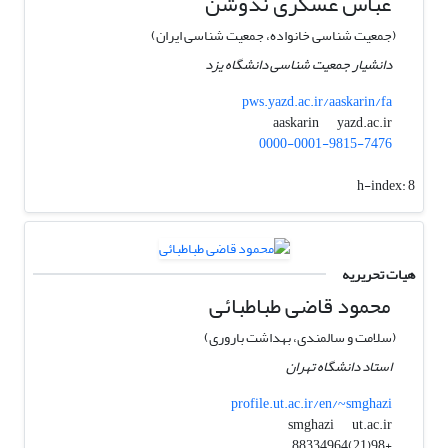
عباس عسکری ندوشن
(جمعیت شناسی خانواده، جمعیت شناسی ایران)
دانشیار جمعیت شناسی دانشگاه یزد
pws.yazd.ac.ir/aaskarin/fa
yazd.ac.ir
aaskarin
0000-0001-9815-7476
h-index:
8
هیات تحریریه
محمود قاضی طباطبائی
(سلامت و سالمندی، بهداشت باروری)
استاد دانشگاه تهران
profile.ut.ac.ir/en/~smghazi
ut.ac.ir
smghazi
+98(21)88334964