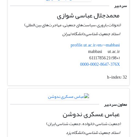
سردبیر
محمدجلال عباسی شوازی
(تحولات باروری،سیاست‌های جمعیتی، مهاجرت‌های بین المللی)
استاد جمعیت شناسی دانشگاه تهران
profile.ut.ac.ir/en/~mabbasi
ut.ac.ir
mabbasi
(+98)21 61117856
0000‑0002‑8647‑376X
h-index:
32
معاون سردبیر
عباس عسکری ندوشن
(جمعیت شناسی خانواده، جمعیت شناسی ایران)
استاد جمعیت شناسی دانشگاه یزد