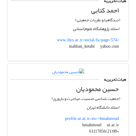
هیات تحریریه
احمد کتابی
(دیدگاهها و نظریات جمعیتی)
استاد پژوهشگاه علوم انسانی
www.ihcs.ac.ir/social/fa/page/574/
yahoo.com
mahban_ketabi
هیات تحریریه
حسین محمودیان
(جمعیت شناسی جنسیت، مهاجرت و باروری)
استاد دانشگاه تهران
profile.ut.ac.ir/en/~hmahmoud
ut.ac.ir
hmahmoud
+98(21)61117856