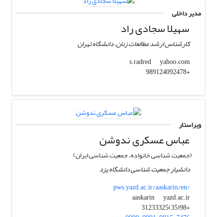
مدیر داخلی
سهیلا سجادی راد
کارشناس ارشد مطالعات زنان، دانشگاه تهران
yahoo.com
s.radred
+989124092478
ویراستار
عباس عسکری ندوشن
(جمعیت شناسی خانواده، جمعیت شناسی ایران)
دانشیار جمعیت شناسی دانشگاه یزد
pws.yazd.ac.ir/aaskarin/en/
yazd.ac.ir
aaskarin
+98(35)31233325