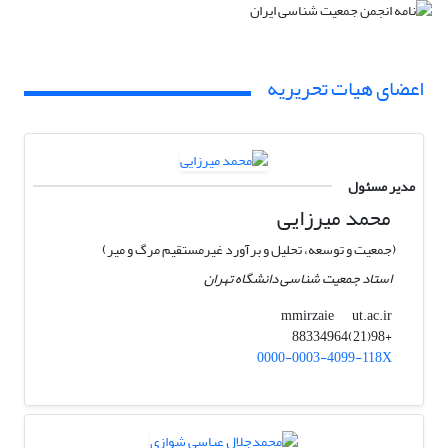
اعضای هیات تحریریه
مدیر مسئول
محمد میرزایی
(جمعیت و توسعه، تحلیل و برآورد غیرمستقیم مرگ و میر)
استاد جمعیت شناسی دانشگاه تهران
ut.ac.ir
mmirzaie
+98(21)88334964
0000-0003-4099-118X