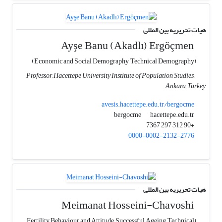
هیات تحریریه بین المللی
Ayşe Banu (Akadlı) Ergöçmen
(Economic and Social Demography, Technical Demography)
Professor, Hacettepe University Institute of Population Studies,
Ankara, Turkey
avesis.hacettepe.edu.tr/bergocme
hacettepe.edu.tr
bergocme
+90 312 297 7367
0000-0002-2132-2776
هیات تحریریه بین المللی
Meimanat Hosseini-Chavoshi
(Fertility Behaviour and Attitude, Successful Ageing, Technical