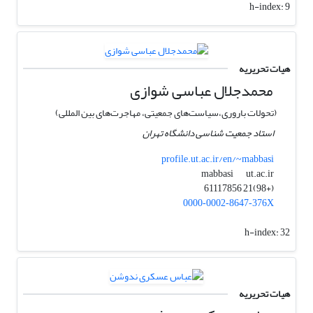
h-index:
9
هیات تحریریه
محمدجلال عباسی شوازی
(تحولات باروری،سیاست‌های جمعیتی، مهاجرت‌های بین المللی)
استاد جمعیت شناسی دانشگاه تهران
profile.ut.ac.ir/en/~mabbasi
ut.ac.ir
mabbasi
(+98)21 61117856
0000‑0002‑8647‑376X
h-index:
32
هیات تحریریه