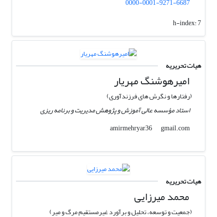
0000-0001-9271-6687
h-index:
7
هیات تحریریه
امیرهوشنگ مهریار
(رفتارها و نگرش های فرزندآوری)
استاد مؤسسه عالی آموزش و پژوهش مدیریت و برنامه ریزی
gmail.com
amirmehryar36
هیات تحریریه
محمد میرزایی
(جمعیت و توسعه، تحلیل و برآورد غیرمستقیم مرگ و میر)