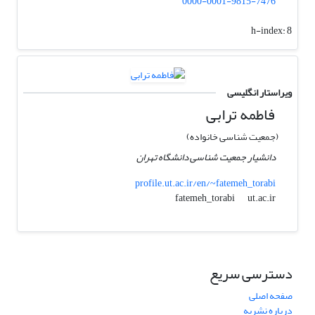
0000-0001-9815-7476
h-index:
8
ویراستار انگلیسی
فاطمه ترابی
(جمعیت شناسی خانواده)
دانشیار جمعیت شناسی دانشگاه تهران
profile.ut.ac.ir/en/~fatemeh_torabi
ut.ac.ir
fatemeh_torabi
دسترسی سریع
صفحه اصلی
درباره نشریه