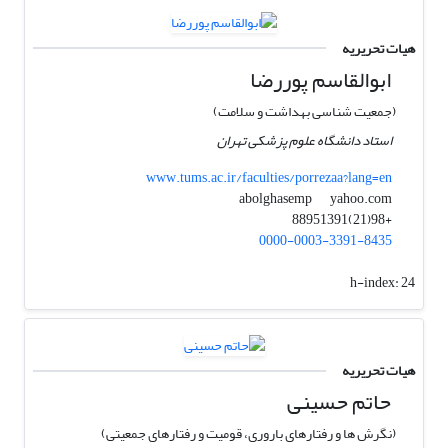
هیات تحریریه
ابوالقاسم پوررضا
(جمعیت شناسی بهداشت و سلامت)
استاد دانشگاه علوم پزشکی تهران
www.tums.ac.ir/faculties/porrezaa?lang=en
yahoo.com
abolghasemp
+98(21)88951391
0000-0003-3391-8435
h-index:
24
هیات تحریریه
حاتم حسینی
(نگرش ها و رفتارهای باروری، قومیت و رفتارهای جمعیتی)