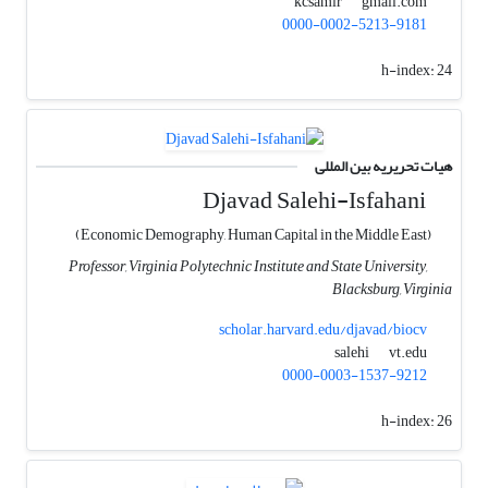
gmail.com
kcsamir
0000-0002-5213-9181
h-index:
24
هیات تحریریه بین المللی
Djavad Salehi-Isfahani
(Economic Demography, Human Capital in the Middle East)
Professor, Virginia Polytechnic Institute and State University,
Blacksburg, Virginia
scholar.harvard.edu/djavad/biocv
vt.edu
salehi
0000-0003-1537-9212
h-index:
26