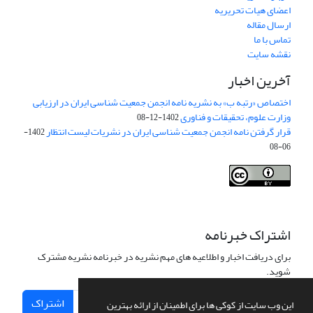
اعضای هیات تحریریه
ارسال مقاله
تماس با ما
نقشه سایت
آخرین اخبار
اختصاص «رتبه ب» به نشریه نامه انجمن جمعیت شناسی ایران در ارزیابی
وزارت علوم، تحقیقات و فناوری
1402-12-08
قرار گرفتن نامه انجمن جمعیت شناسی ایران در نشریات لیست انتظار
1402-
06-08
Creative Commons Attribution 4.0
This work is licensed under a
International License
.
اشتراک خبرنامه
برای دریافت اخبار و اطلاعیه های مهم نشریه در خبرنامه نشریه مشترک
شوید.
اشتراک
این وب سایت از کوکی ها برای اطمینان از ارائه بهترین