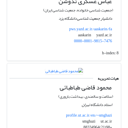
عباس عسکری ندوشن
(جمعیت شناسی خانواده، جمعیت شناسی ایران)
دانشیار جمعیت شناسی دانشگاه یزد
pws.yazd.ac.ir/aaskarin/fa
yazd.ac.ir
aaskarin
0000-0001-9815-7476
h-index:
8
هیات تحریریه
محمود قاضی طباطبائی
(سلامت و سالمندی، بهداشت باروری)
استاد دانشگاه تهران
profile.ut.ac.ir/en/~smghazi
ut.ac.ir
smghazi
+98(21)88334964