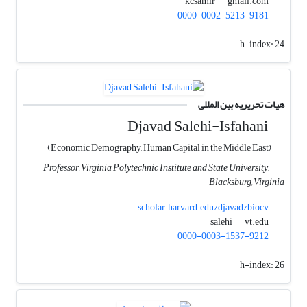
gmail.com
kcsamir
0000-0002-5213-9181
h-index:
24
هیات تحریریه بین المللی
Djavad Salehi-Isfahani
(Economic Demography, Human Capital in the Middle East)
Professor, Virginia Polytechnic Institute and State University,
Blacksburg, Virginia
scholar.harvard.edu/djavad/biocv
vt.edu
salehi
0000-0003-1537-9212
h-index:
26