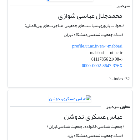
سردبیر
محمدجلال عباسی شوازی
(تحولات باروری،سیاست‌های جمعیتی، مهاجرت‌های بین المللی)
استاد جمعیت شناسی دانشگاه تهران
profile.ut.ac.ir/en/~mabbasi
ut.ac.ir
mabbasi
(+98)21 61117856
0000‑0002‑8647‑376X
h-index:
32
معاون سردبیر
عباس عسکری ندوشن
(جمعیت شناسی خانواده، جمعیت شناسی ایران)
استاد جمعیت شناسی دانشگاه یزد