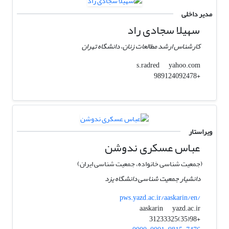
مدیر داخلی
سهیلا سجادی راد
کارشناس ارشد مطالعات زنان، دانشگاه تهران
yahoo.com
s.radred
+989124092478
ویراستار
عباس عسکری ندوشن
(جمعیت شناسی خانواده، جمعیت شناسی ایران)
دانشیار جمعیت شناسی دانشگاه یزد
pws.yazd.ac.ir/aaskarin/en/
yazd.ac.ir
aaskarin
+98(35)31233325