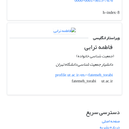
0000-0001-9815-7476
h-index:
8
ویراستار انگلیسی
فاطمه ترابی
(جمعیت شناسی خانواده)
دانشیار جمعیت شناسی دانشگاه تهران
profile.ut.ac.ir/en/~fatemeh_torabi
ut.ac.ir
fatemeh_torabi
دسترسی سریع
صفحه اصلی
درباره نشریه