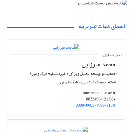
اعضای هیات تحریریه
مدیر مسئول
محمد میرزایی
(جمعیت و توسعه، تحلیل و برآورد غیرمستقیم مرگ و میر)
استاد جمعیت شناسی دانشگاه تهران
ut.ac.ir
mmirzaie
+98(21)88334964
0000-0003-4099-118X