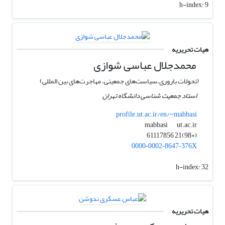
h-index:
9
هیات تحریریه
محمدجلال عباسی شوازی
(تحولات باروری،سیاست‌های جمعیتی، مهاجرت‌های بین المللی)
استاد جمعیت شناسی دانشگاه تهران
profile.ut.ac.ir/en/~mabbasi
ut.ac.ir
mabbasi
(+98)21 61117856
0000‑0002‑8647‑376X
h-index:
32
هیات تحریریه