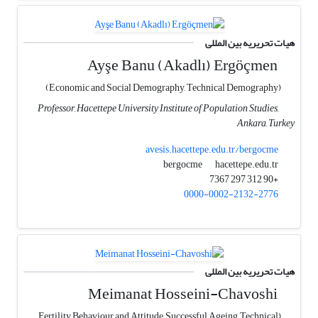
هیات تحریریه بین المللی
Ayşe Banu (Akadlı) Ergöçmen
(Economic and Social Demography, Technical Demography)
Professor, Hacettepe University Institute of Population Studies,
Ankara, Turkey
avesis.hacettepe.edu.tr/bergocme
hacettepe.edu.tr
bergocme
+90 312 297 7367
0000-0002-2132-2776
هیات تحریریه بین المللی
Meimanat Hosseini-Chavoshi
(Fertility Behaviour and Attitude, Successful Ageing, Technical