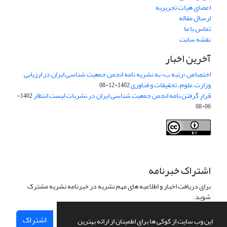
اعضای هیات تحریریه
ارسال مقاله
تماس با ما
نقشه سایت
آخرین اخبار
اختصاص «رتبه ب» به نشریه نامه انجمن جمعیت شناسی ایران در ارزیابی
وزارت علوم، تحقیقات و فناوری
1402-12-08
قرار گرفتن نامه انجمن جمعیت شناسی ایران در نشریات لیست انتظار
1402-
06-08
Creative Commons Attribution 4.0
This work is licensed under a
International License
.
اشتراک خبرنامه
برای دریافت اخبار و اطلاعیه های مهم نشریه در خبرنامه نشریه مشترک
شوید.
اشتراک
این وب سایت از کوکی ها برای اطمینان از ارائه بهترین