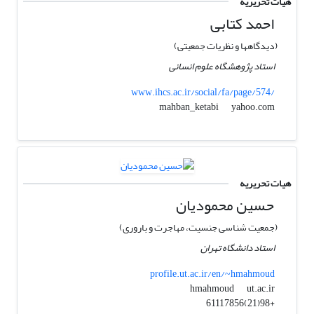
هیات تحریریه
احمد کتابی
(دیدگاهها و نظریات جمعیتی)
استاد پژوهشگاه علوم انسانی
www.ihcs.ac.ir/social/fa/page/574/
yahoo.com
mahban_ketabi
هیات تحریریه
حسین محمودیان
(جمعیت شناسی جنسیت، مهاجرت و باروری)
استاد دانشگاه تهران
profile.ut.ac.ir/en/~hmahmoud
ut.ac.ir
hmahmoud
+98(21)61117856