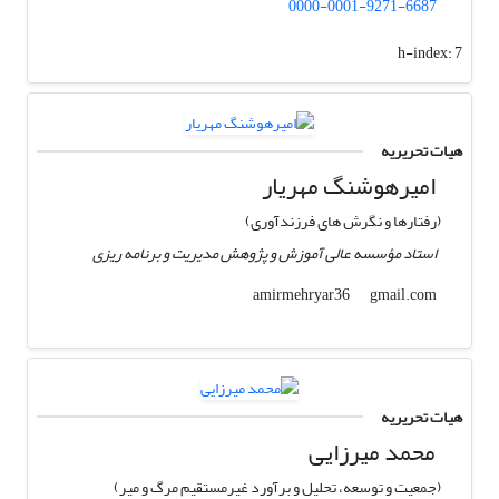
0000-0001-9271-6687
h-index:
7
هیات تحریریه
امیرهوشنگ مهریار
(رفتارها و نگرش های فرزندآوری)
استاد مؤسسه عالی آموزش و پژوهش مدیریت و برنامه ریزی
gmail.com
amirmehryar36
هیات تحریریه
محمد میرزایی
(جمعیت و توسعه، تحلیل و برآورد غیرمستقیم مرگ و میر)