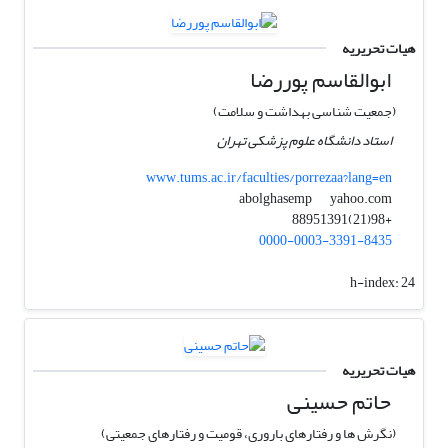
هیات تحریریه
ابوالقاسم پوررضا
(جمعیت شناسی بهداشت و سلامت)
استاد دانشگاه علوم پزشکی تهران
www.tums.ac.ir/faculties/porrezaa?lang=en
yahoo.com
abolghasemp
+98(21)88951391
0000-0003-3391-8435
h-index:
24
هیات تحریریه
حاتم حسینی
(نگرش ها و رفتارهای باروری، قومیت و رفتارهای جمعیتی)