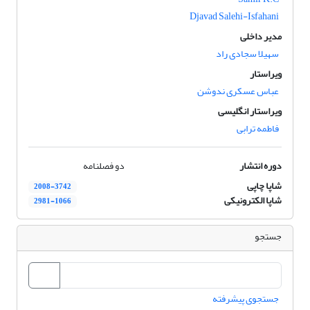
Djavad Salehi-Isfahani
مدیر داخلی
سهیلا سجادی راد
ویراستار
عباس عسکری ندوشن
ویراستار انگلیسی
فاطمه ترابی
دوره انتشار
دو فصلنامه
شاپا چاپی
2008-3742
شاپا الکترونیکی
2981-1066
جستجو
جستجوی پیشرفته