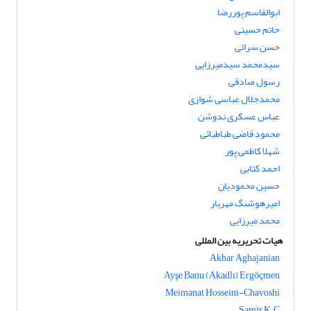
ابوالقاسم پوررضا
حاتم حسینی
حسن سرائی
سیدمحمد سیدمیرزایی
رسول صادقی
محمدجلال عباسی شوازی
عباس عسکری ندوشن
محمود قاضی طباطبائی
شهلا کاظمی پور
احمد کتابی
حسین محمودیان
امیرهوشنگ مهریار
محمد میرزایی
هیات تحریریه بین المللی
Akbar Aghajanian
Ayşe Banu (Akadlı) Ergöçmen
Meimanat Hosseini-Chavoshi
Samir K.C