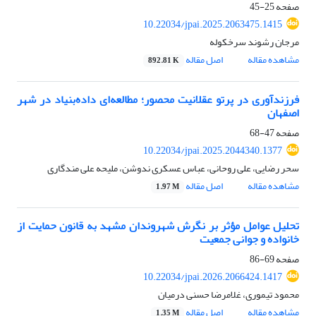
صفحه
25-45
10.22034/jpai.2025.2063475.1415
مرجان رشوند سرخکوله
مشاهده مقاله
اصل مقاله
892.81 K
فرزندآوری در پرتو عقلانیت محصور؛ مطالعه‌ای داده‌بنیاد در شهر
اصفهان
صفحه
47-68
10.22034/jpai.2025.2044340.1377
سحر رضایی، علی روحانی، عباس عسکری ندوشن، ملیحه علی مندگاری
مشاهده مقاله
اصل مقاله
1.97 M
تحلیل عوامل مؤثر بر نگرش شهروندان مشهد به قانون حمایت از
خانواده و جوانی جمعیت
صفحه
69-86
10.22034/jpai.2026.2066424.1417
محمود تیموری، غلامرضا حسنی درمیان
مشاهده مقاله
اصل مقاله
1.35 M