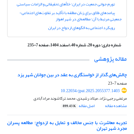
تورم جوانی جمعیت در ایران: خلأهای تحقیقاتی و الزامات سیاستی
پیامدهای طلاق برای زنان مطلقه با تأکید بر تفاوت‌های اجتماعی-
جمعیتی مرتبط با آن: مطالعه‌ای در شهر اهواز
رویکرد اجتماعی به الگوهای ازدواج در ایران
شماره جاری:
دوره 20، شماره 40، اسفند 1404، صفحه 7-235
مقاله پژوهشی
چالش‌های گذار از خواستگاری به عقد در بین جوانان شهر یزد
صفحه
7-23
10.22034/jpai.2025.2055377.1403
مرتضی رجبی نژاد، میلاد رشیدی، محمد ترکاشوند مرادآبادی
مشاهده مقاله
اصل مقاله
899.43 K
تجربه معاشرت با جنس مخالف و تمایل به ازدواج: مطالعه‌ پسران
مجرد شهر تهران