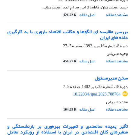
حسین محمودیان، فاطمه ترابی، سراج الدین محمودیانی
مشاهده مقاله
اصل مقاله
426.72 K
بررسی مقایسه‏ ای الگوها و مکاتب اقتصاد باروری با به کارگیری
داده های ایران
دوره 8، شماره 16، مهر 1392، صفحه
5-27
وحید مهربانی
مشاهده مقاله
اصل مقاله
456.77 K
سخن مدیرمسئول
دوره 18، شماره 35، مهر 1402، صفحه
5-7
10.22034/jpai.2023.708764
محمد میرزایی
مشاهده مقاله
اصل مقاله
164.59 K
تأثیر پدیده سالمندی و تغییرات بهره‌وری بر بازنشستگی و
متغیر‌های کلان اقتصادی در ایران با استفاده از رویکرد تعادل