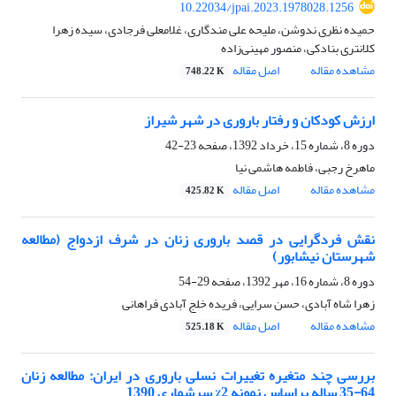
10.22034/jpai.2023.1978028.1256
حمیده نظری ‌ندوشن، ملیحه علی مندگاری، غلامعلی فرجادی، سیده زهرا
کلانتری بنادکی، منصور مهینی‌زاده
مشاهده مقاله
اصل مقاله
748.22 K
ارزش کودکان و رفتار باروری در شهر شیراز
دوره 8، شماره 15، خرداد 1392، صفحه
23-42
ماهرخ رجبی، فاطمه هاشمی نیا
مشاهده مقاله
اصل مقاله
425.82 K
نقش فردگرایی در قصد باروری زنان در شرف ازدواج (مطالعه
شهرستان نیشابور)
دوره 8، شماره 16، مهر 1392، صفحه
29-54
زهرا شاه آبادی، حسن سرایی، فریده خلج آبادی فراهانی
مشاهده مقاله
اصل مقاله
525.18 K
بررسی چند متغیره تغییرات نسلی باروری در ایران: مطالعه زنان
64-35 ساله براساس نمونه 2% سرشماری 1390