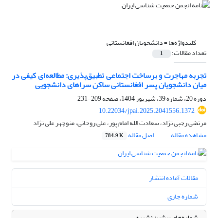
کلیدواژه‌ها =
دانشجویان افغانستانی
تعداد مقالات:
1
تجربه مهاجرت و برساخت اجتماعی تطبیق‌پذیری: مطالعه‌ای کیفی در
میان دانشجویان پسر افغانستانی ساکن سراهای دانشجویی
دوره 20، شماره 39، شهریور 1404، صفحه
209-231
10.22034/jpai.2025.2041556.1372
مرتضی رجبی نژاد، سعادت الله امام پور، علی روحانی، منوچهر علی نژاد
مشاهده مقاله
اصل مقاله
784.9 K
مقالات آماده انتشار
شماره جاری
شماره‌های پیشین نشریه