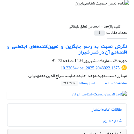
کلیدواژه‌ها =
احساس تعلق طبقاتی
تعداد مقالات:
1
نگرش نسبت به رحم جایگزین و تعیین‌کننده‌های اجتماعی و
اقتصادی آن در شهر شیراز
دوره 20، شماره 39، شهریور 1404، صفحه
73-91
10.22034/jpai.2025.2043022.1375
مینا زردشت، مجید موحد، حلیمه عنایت، سراج الدین محمودیانی
مشاهده مقاله
اصل مقاله
711.77 K
مقالات آماده انتشار
شماره جاری
شماره‌های پیشین نشریه