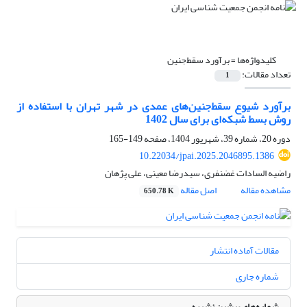
کلیدواژه‌ها =
برآورد سقط‌جنین
تعداد مقالات:
1
برآورد شیوع سقط‌جنین‌های عمدی در شهر تهران با استفاده از
روش بسط شبکه‌ای برای سال 1402
دوره 20، شماره 39، شهریور 1404، صفحه
149-165
10.22034/jpai.2025.2046895.1386
راضیه السادات غضنفری، سیدرضا معینی، علی پژهان
مشاهده مقاله
اصل مقاله
650.78 K
مقالات آماده انتشار
شماره جاری
شماره‌های پیشین نشریه