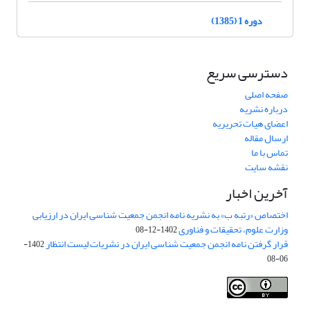
دوره 1 (1385)
دسترسی سریع
صفحه اصلی
درباره نشریه
اعضای هیات تحریریه
ارسال مقاله
تماس با ما
نقشه سایت
آخرین اخبار
اختصاص «رتبه ب» به نشریه نامه انجمن جمعیت شناسی ایران در ارزیابی
وزارت علوم، تحقیقات و فناوری
1402-12-08
قرار گرفتن نامه انجمن جمعیت شناسی ایران در نشریات لیست انتظار
1402-
06-08
Creative Commons Attribution 4.0
This work is licensed under a