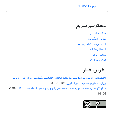
دوره 1 (1385)
دسترسی سریع
صفحه اصلی
درباره نشریه
اعضای هیات تحریریه
ارسال مقاله
تماس با ما
نقشه سایت
آخرین اخبار
اختصاص «رتبه ب» به نشریه نامه انجمن جمعیت شناسی ایران در ارزیابی
وزارت علوم، تحقیقات و فناوری
1402-12-08
قرار گرفتن نامه انجمن جمعیت شناسی ایران در نشریات لیست انتظار
1402-
06-08
Creative Commons Attribution 4.0
This work is licensed under a