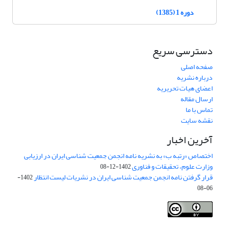
دوره 1 (1385)
دسترسی سریع
صفحه اصلی
درباره نشریه
اعضای هیات تحریریه
ارسال مقاله
تماس با ما
نقشه سایت
آخرین اخبار
اختصاص «رتبه ب» به نشریه نامه انجمن جمعیت شناسی ایران در ارزیابی
وزارت علوم، تحقیقات و فناوری
1402-12-08
قرار گرفتن نامه انجمن جمعیت شناسی ایران در نشریات لیست انتظار
1402-
06-08
Creative Commons Attribution 4.0
This work is licensed under a