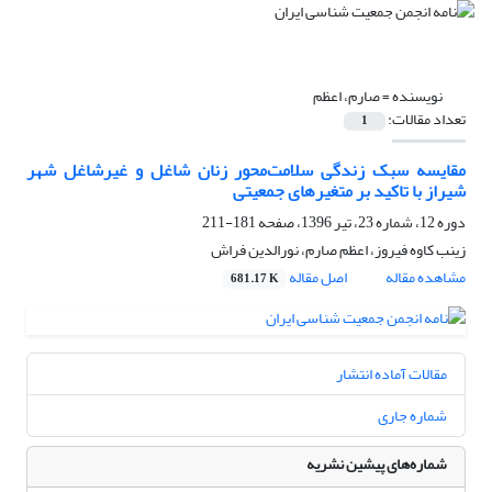
نویسنده =
صارم، اعظم
تعداد مقالات:
1
مقایسه سبک زندگی سلامت‌محور زنان شاغل و غیرشاغل شهر
شیراز با تاکید بر متغیرهای جمعیتی
دوره 12، شماره 23، تیر 1396، صفحه
181-211
زینب کاوه فیروز، اعظم صارم، نورالدین فراش
مشاهده مقاله
اصل مقاله
681.17 K
مقالات آماده انتشار
شماره جاری
شماره‌های پیشین نشریه