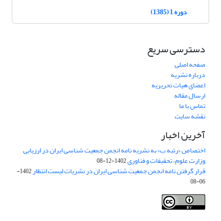
دوره 1 (1385)
دسترسی سریع
صفحه اصلی
درباره نشریه
اعضای هیات تحریریه
ارسال مقاله
تماس با ما
نقشه سایت
آخرین اخبار
اختصاص «رتبه ب» به نشریه نامه انجمن جمعیت شناسی ایران در ارزیابی
وزارت علوم، تحقیقات و فناوری
1402-12-08
قرار گرفتن نامه انجمن جمعیت شناسی ایران در نشریات لیست انتظار
1402-
06-08
Creative Commons Attribution 4.0
This work is licensed under a