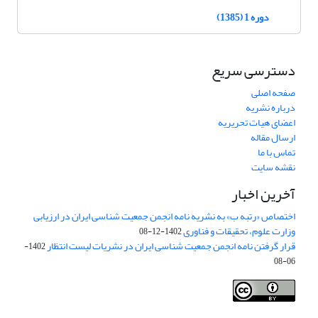
دوره 1 (1385)
دسترسی سریع
صفحه اصلی
درباره نشریه
اعضای هیات تحریریه
ارسال مقاله
تماس با ما
نقشه سایت
آخرین اخبار
اختصاص «رتبه ب» به نشریه نامه انجمن جمعیت شناسی ایران در ارزیابی
وزارت علوم، تحقیقات و فناوری
1402-12-08
قرار گرفتن نامه انجمن جمعیت شناسی ایران در نشریات لیست انتظار
1402-
06-08
Creative Commons Attribution 4.0
This work is licensed under a