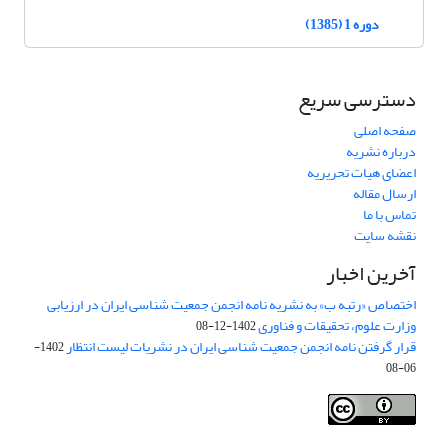
دوره 1 (1385)
دسترسی سریع
صفحه اصلی
درباره نشریه
اعضای هیات تحریریه
ارسال مقاله
تماس با ما
نقشه سایت
آخرین اخبار
اختصاص «رتبه ب» به نشریه نامه انجمن جمعیت شناسی ایران در ارزیابی
وزارت علوم، تحقیقات و فناوری
1402-12-08
قرار گرفتن نامه انجمن جمعیت شناسی ایران در نشریات لیست انتظار
1402-
06-08
Creative Commons Attribution 4.0
This work is licensed under a