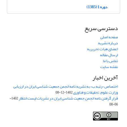
دوره 1 (1385)
دسترسی سریع
صفحه اصلی
درباره نشریه
اعضای هیات تحریریه
ارسال مقاله
تماس با ما
نقشه سایت
آخرین اخبار
اختصاص «رتبه ب» به نشریه نامه انجمن جمعیت شناسی ایران در ارزیابی
وزارت علوم، تحقیقات و فناوری
1402-12-08
قرار گرفتن نامه انجمن جمعیت شناسی ایران در نشریات لیست انتظار
1402-
06-08
Creative Commons Attribution 4.0
This work is licensed under a