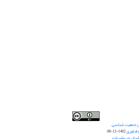
من جمعیت شناسی
Creative Commons
This work is licensed under a
 فناوری
Attribution 4.0 International License
1402-12-08
.
یران در نشریات