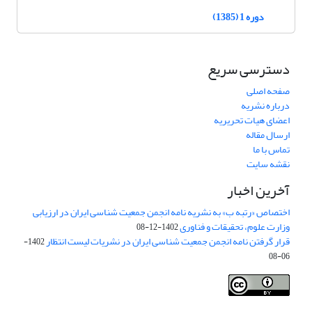
دوره 1 (1385)
دسترسی سریع
صفحه اصلی
درباره نشریه
اعضای هیات تحریریه
ارسال مقاله
تماس با ما
نقشه سایت
آخرین اخبار
اختصاص «رتبه ب» به نشریه نامه انجمن جمعیت شناسی ایران در ارزیابی
وزارت علوم، تحقیقات و فناوری
1402-12-08
قرار گرفتن نامه انجمن جمعیت شناسی ایران در نشریات لیست انتظار
1402-
06-08
Creative Commons Attribution 4.0
This work is licensed under a