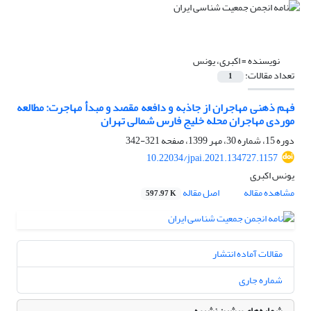
نویسنده =
اکبری، یونس
تعداد مقالات:
1
فهم ذهنی مهاجران از جاذبه و دافعه مقصد و مبدأ مهاجرت: مطالعه
موردی مهاجران محله خلیج فارس شمالی تهران
دوره 15، شماره 30، مهر 1399، صفحه
321-342
10.22034/jpai.2021.134727.1157
یونس اکبری
مشاهده مقاله
اصل مقاله
597.97 K
مقالات آماده انتشار
شماره جاری
شماره‌های پیشین نشریه