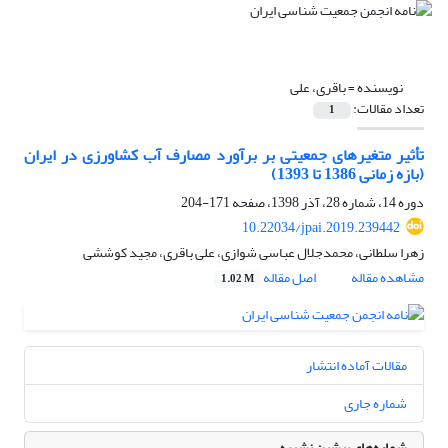
نویسنده =
باقری، علی
تعداد مقالات:
1
تأثیر متغیر‌های جمعیتی بر برآورد مصارف آب کشاورزی در ایران
(بازه زمانی 1386 تا 1393)
دوره 14، شماره 28، آذر 1398، صفحه
171-204
10.22034/jpai.2019.239442
زهرا سلطانی، محمدجلال عباسی شوازی، علی باقری، مجید کوششی
مشاهده مقاله
اصل مقاله
1.02 M
مقالات آماده انتشار
شماره جاری
شماره‌های پیشین نشریه