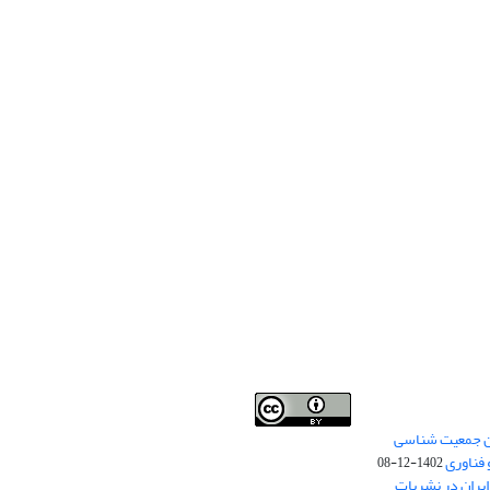
من جمعیت شناسی
Creative Commons
This work is licensed under a
 فناوری
Attribution 4.0 International License
1402-12-08
.
یران در نشریات